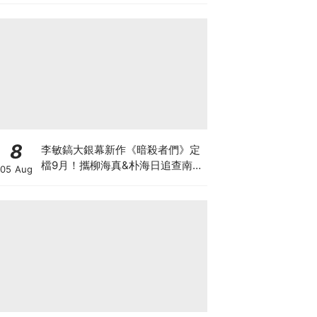
8
李敏鎬大銀幕新作《暗殺者們》定
檔9月！攜柳海真&朴海日追查南韓
05 Aug
前第一夫人遇刺真相