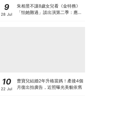
9
朱相昱不讓8歲女兒看《金特務》
「怕她難過」談出演第二季：應該
28 Jul
很難？
10
曹寶兒結婚2年升格當媽！產後4個
月復出拍廣告，近照曝光美貌依舊
22 Jul