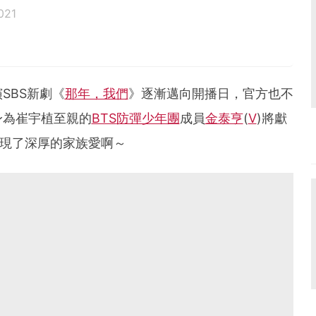
021
SBS新劇《
那年，我們
》逐漸邁向開播日，官方也不
身為崔宇植至親的
BTS
防彈少年團
成員
金泰亨
(
V
)將獻
再次展現了深厚的家族愛啊～