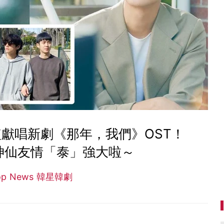
植獻唱新劇《那年，我們》OST！
族神仙友情「泰」強大啦～
op News 韓星韓劇