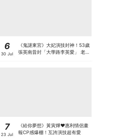
6
《鬼謎東宮》大妃演技封神！53歲
張英南昔封「大學路李英愛」 老公
30 Jul
小她7歲
7
《給你夢想》黃寅燁♥惠利情侶畫
報CP感爆棚！互誇演技超有愛
23 Jul