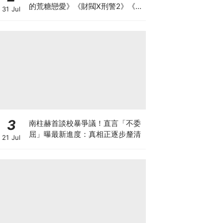
的荒糖戀愛》《財閥X刑警2》《鼠
31 Jul
惑》
3
南柱赫首談校暴爭議！直言「不委
屈」曝最新進度：真相正逐步釐清
21 Jul