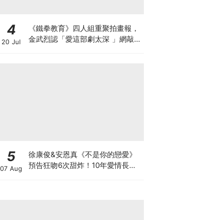
4
《鐵拳教育》四人組重聚拍畫報，
金武烈認「愛這部劇太深 」網敲：
20 Jul
快拍第二季！
5
徐康俊&安恩真《不是你的戀愛》
預告狂吻6次甜炸！10年愛情長跑
07 Aug
竟「婚前雙出軌」？