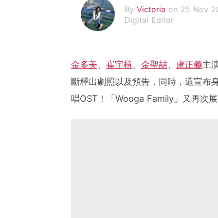
By
Victoria
on 25 Nov 2
Digital Editor
金多美
、
崔宇植
、
金聖喆
、
盧正義
主演
斷釋出劇照以及預告，同時，還宣布
唱OST！「Wooga Family」又