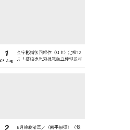
1
金宇彬婚後回歸作《Gift》定檔12
月！搭檔徐恩秀挑戰熱血棒球題材
05 Aug
2
8月韓劇清單／《四手聯彈》《我