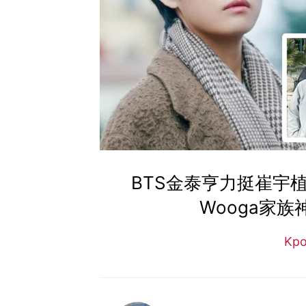
BTS金泰亨力挺崔宇
Wooga家
Kp