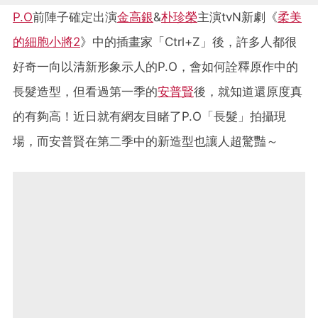
P.O
前陣子確定出演
金高銀
&
朴珍榮
主演tvN新劇《
柔美
的細胞小將2
》中的插畫家「Ctrl+Z」後，許多人都很
好奇一向以清新形象示人的P.O，會如何詮釋原作中的
長髮造型，但看過第一季的
安普賢
後，就知道還原度真
的有夠高！近日就有網友目睹了P.O「長髮」拍攝現
場，而安普賢在第二季中的新造型也讓人超驚豔～