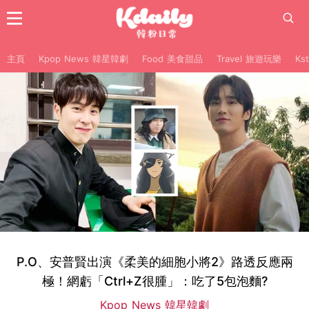
主頁
Kpop News 韓星韓劇
Food 美食甜品
Travel 旅遊玩樂
Ks
P.O、安普賢出演《柔美的細胞小將2》路透反應兩
極！網虧「Ctrl+Z很腫」：吃了5包泡麵?
Kpop News 韓星韓劇