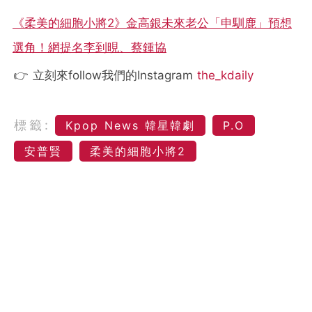
《柔美的細胞小將2》金高銀未來老公「申馴鹿」預想
選角！網提名李到晛、蔡鍾協
👉 立刻來follow我們的Instagram
the_kdaily
標籤:
Kpop News 韓星韓劇
P.O
安普賢
柔美的細胞小將2