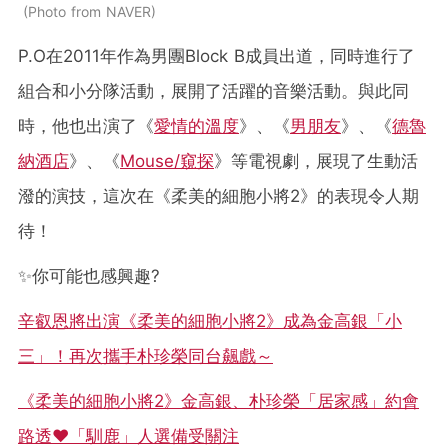
Photo from NAVER
P.O在2011年作為男團Block B成員出道，同時進行了
組合和小分隊活動，展開了活躍的音樂活動。與此同
時，他也出演了《
愛情的溫度
》、《
男朋友
》、《
德魯
納酒店
》、《
Mouse/窺探
》等電視劇，展現了生動活
潑的演技，這次在《柔美的細胞小將2》的表現令人期
待！
✨你可能也感興趣?
辛叡恩將出演《柔美的細胞小將2》成為金高銀「小
三」！再次攜手朴珍榮同台飆戲～
《柔美的細胞小將2》金高銀、朴珍榮「居家感」約會
路透♥「馴鹿」人選備受關注