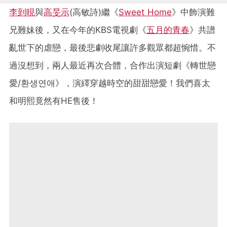
李到晛
與
高旻示
(高敏詩)繼《
Sweet Home
》中飾演難
兄難妹後，又在今年的KBS電視劇《
五月的青春
》共譜
亂世下的虐戀，最後悲劇收尾讓許多觀眾都超惋惜。不
過沒想到，兩人最近再次合體，合作出演短劇《轉世戀
愛/환생연애》，演繹穿越時空的甜甜戀愛！我們喜太
和明熙竟然有HE售後！