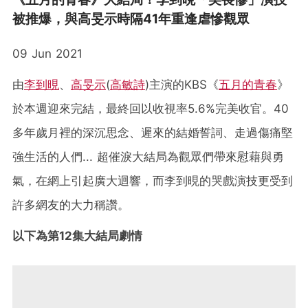
被推爆，與高旻示時隔41年重逢虐慘觀眾
09 Jun 2021
由
李到晛
、
高旻示
(
高敏詩
)主演的KBS《
五月的青春
》
於本週迎來完結，最終回以收視率5.6%完美收官。40
多年歲月裡的深沉思念、遲來的結婚誓詞、走過傷痛堅
強生活的人們... 超催淚大結局為觀眾們帶來慰藉與勇
氣，在網上引起廣大迴響，而李到晛的哭戲演技更受到
許多網友的大力稱讚。
以下為第12集大結局劇情