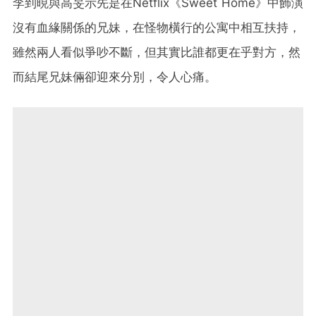
李到晛與高旻示先是在Netflix《Sweet Home》中飾演
沒有血緣關係的兄妹，在怪物橫行的公寓中相互扶持，
雖然兩人看似爭吵不斷，但其實比誰都更在乎對方，然
而結尾兄妹倆卻迎來分別，令人心痛。