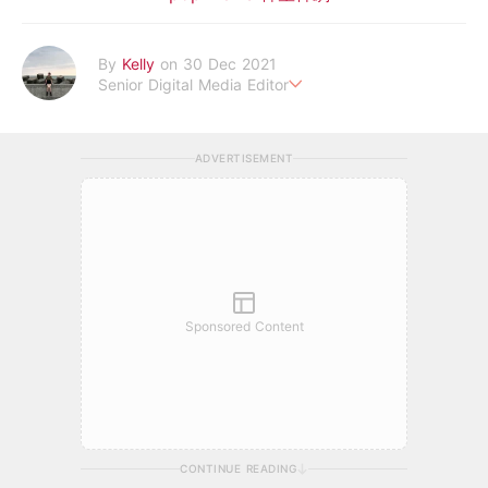
By
Kelly
on 30 Dec 2021
Senior Digital Media Editor
假韓妞真台妹///日常追星追劇。
ADVERTISEMENT
Sponsored Content
CONTINUE READING