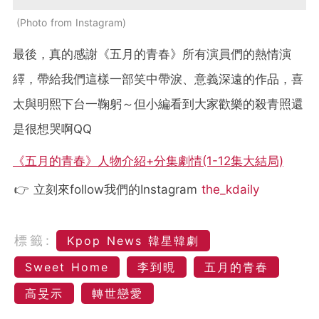
Photo from Instagram
最後，真的感謝《五月的青春》所有演員們的熱情演
繹，帶給我們這樣一部笑中帶淚、意義深遠的作品，喜
太與明熙下台一鞠躬～但小編看到大家歡樂的殺青照還
是很想哭啊QQ
《五月的青春》人物介紹+分集劇情(1-12集大結局)
👉 立刻來follow我們的Instagram
the_kdaily
標籤:
Kpop News 韓星韓劇
Sweet Home
李到晛
五月的青春
高旻示
轉世戀愛