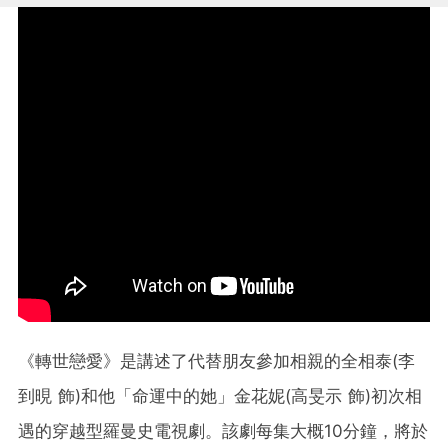
《轉世戀愛》是講述了代替朋友參加相親的全相泰(李
到晛 飾)和他「命運中的她」金花妮(高旻示 飾)初次相
遇的穿越型羅曼史電視劇。該劇每集大概10分鐘，將於