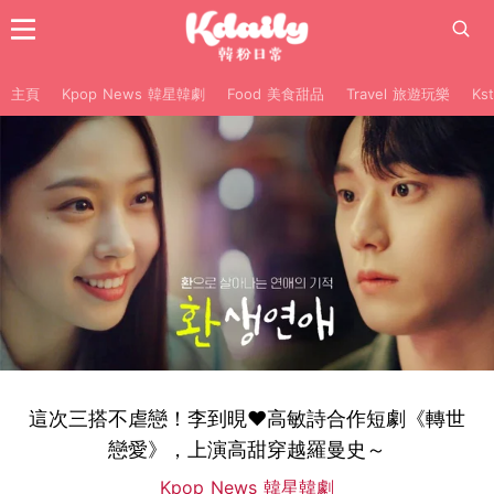
主頁
Kpop News 韓星韓劇
Food 美食甜品
Travel 旅遊玩樂
Ks
這次三搭不虐戀！李到晛♥高敏詩合作短劇《轉世
戀愛》，上演高甜穿越羅曼史～
Kpop News 韓星韓劇