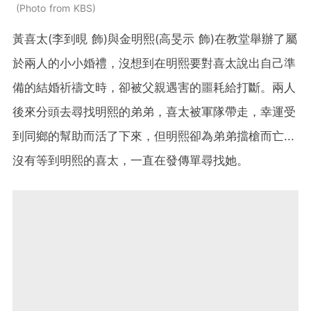
Photo from KBS
黃喜太(李到晛 飾)與金明熙(高旻示 飾)在教堂舉辦了屬
於兩人的小小婚禮，沒想到在明熙要對喜太說出自己準
備的結婚祈禱文時，卻被父親遇害的噩耗給打斷。兩人
後來分頭去尋找明熙的弟弟，喜太被軍隊帶走，幸運受
到同鄉的幫助而活了下來，但明熙卻為弟弟擋槍而亡...
沒有等到明熙的喜太，一直在發傳單尋找她。