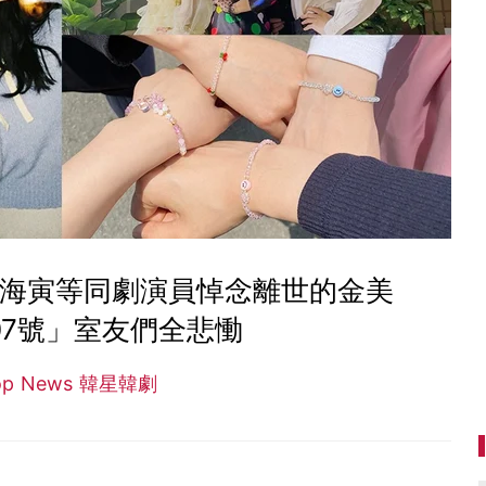
、丁海寅等同劇演員悼念離世的金美
「207號」室友們全悲慟
op News 韓星韓劇