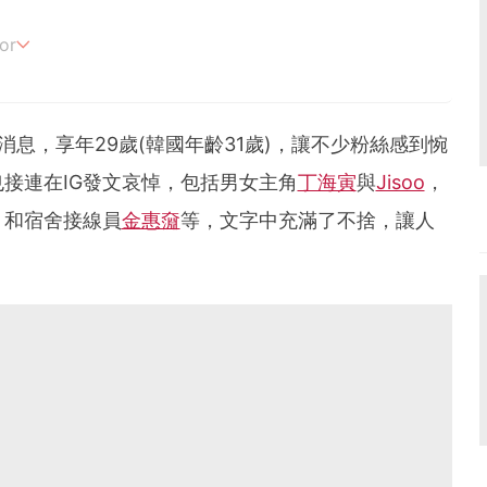
or
追劇。
消息，享年29歲(韓國年齡31歲)，讓不少粉絲感到惋
接連在IG發文哀悼，包括男女主角
丁海寅
與
Jisoo
，
，和宿舍接線員
金惠奫
等，文字中充滿了不捨，讓人