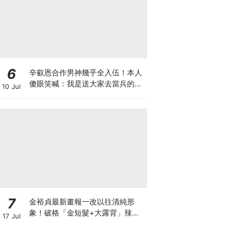
6
辛叡恩合作男神幾乎全入伍！本人
傻眼笑喊：我是送大家去當兵的人
10 Jul
嗎？
7
金裕貞最新畫報一改以往清純形
象！破格「金短髮+大露背」辣翻
17 Jul
天～