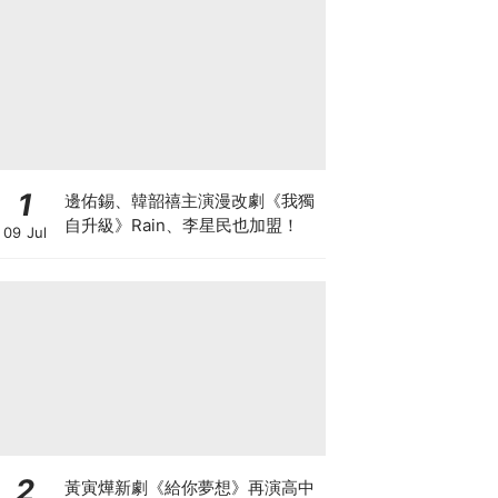
1
邊佑錫、韓韶禧主演漫改劇《我獨
自升級》Rain、李星民也加盟！
09 Jul
2
黃寅燁新劇《給你夢想》再演高中