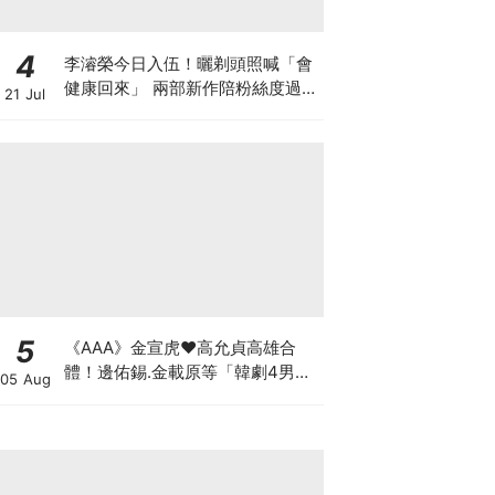
4
李濬榮今日入伍！曬剃頭照喊「會
健康回來」 兩部新作陪粉絲度過軍
21 Jul
白期
5
《AAA》金宣虎♥高允貞高雄合
體！邊佑錫.金載原等「韓劇4男
05 Aug
神」也出席