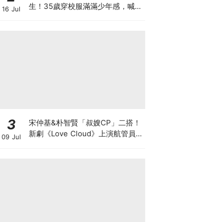
生！35歲穿校服滿滿少年感，喊
16 Jul
話：真的是最後一次了
3
宋仲基&朴智賢「叔嫂CP」二搭！
新劇《Love Cloud》上演航管員x
09 Jul
飛行員的羅曼史～