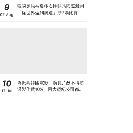
9
韓國足協被爆多次性賄賂國際裁判
「從世界盃到奧運」涉7場比賽、
07 Aug
20名裁判！
10
為振興韓國電影「演員片酬不得超
過製作費10%」兩大經紀公司都響
17 Jul
應