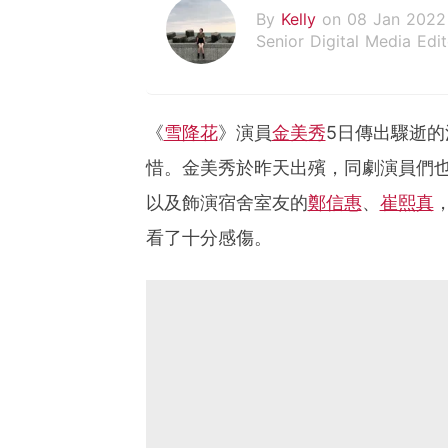
By
Kelly
on 08 Jan 2022
Senior Digital Media Edit
假韓妞真台妹///日常追星
《
雪降花
》演員
金美秀
5日傳出驟逝的
惜。金美秀於昨天出殯，同劇演員們也
以及飾演宿舍室友的
鄭信惠
、
崔熙真
看了十分感傷。