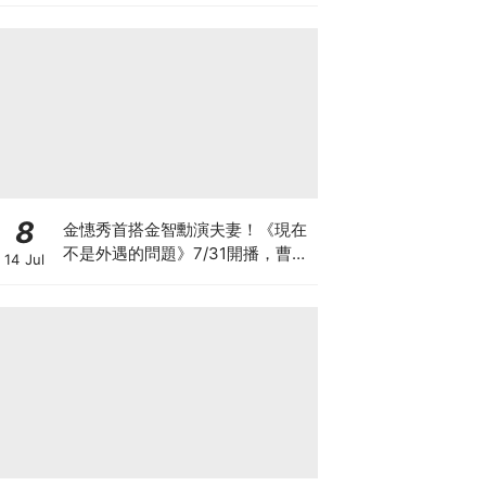
8
金憓秀首搭金智勳演夫妻！《現在
不是外遇的問題》7/31開播，曹汝
14 Jul
貞捲入驚人秘密