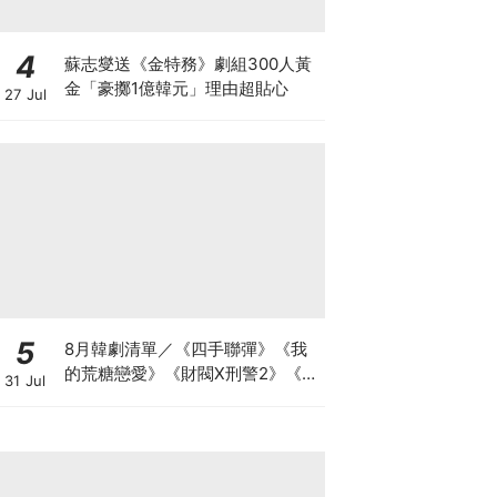
4
蘇志燮送《金特務》劇組300人黃
金「豪擲1億韓元」理由超貼心
27 Jul
5
8月韓劇清單／《四手聯彈》《我
的荒糖戀愛》《財閥X刑警2》《鼠
31 Jul
惑》