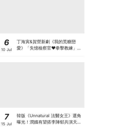
6
丁海寅&賀營新劇《我的荒糖戀
愛》「失憶檢察官♥拳擊教練」心
10 Jul
動同居
7
韓版《Unnatural 法醫女王》選角
曝光！潤娥有望搭李陣郁共演天才
15 Jul
法醫