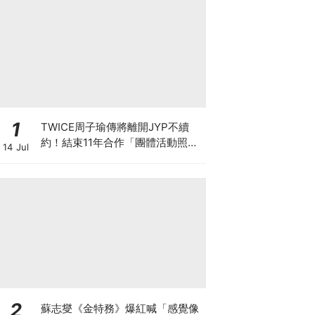
1
TWICE周子瑜傳將離開JYP不續
約！結束11年合作「團體活動照
14 Jul
舊」
2
蘇志燮《金特務》爆紅喊「感覺像