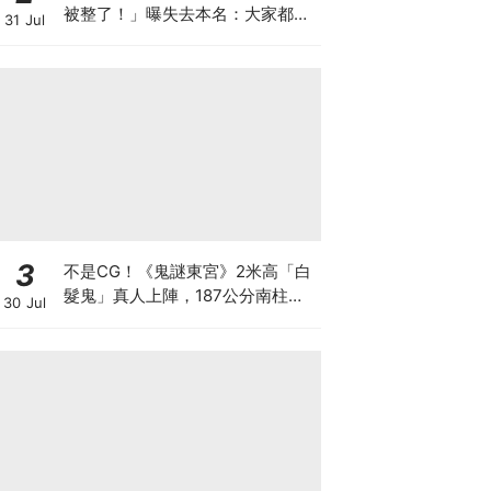
被整了！」曝失去本名：大家都叫
31 Jul
我金部長XD
3
不是CG！《鬼謎東宮》2米高「白
髮鬼」真人上陣，187公分南柱赫
30 Jul
秒變小鳥依人