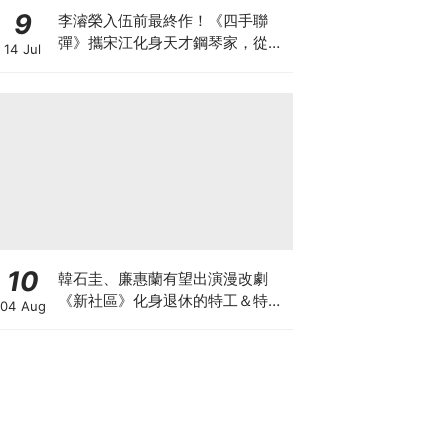
9
李濬榮入伍前最終作！《四手聯
彈》攜宋江化身天才鋼琴家，從宿
14 Jul
敵到知己
10
韓石圭、廉惠蘭有望出演漫改劇
《新社區》化身退休的特工＆特種
04 Aug
部隊員！