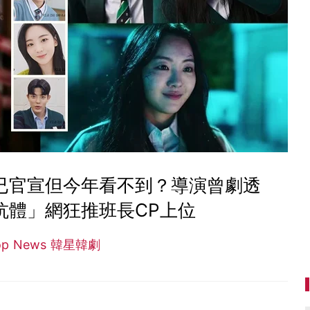
園2》已官宣但今年看不到？導演曾劇透
抗體」網狂推班長CP上位
op News 韓星韓劇