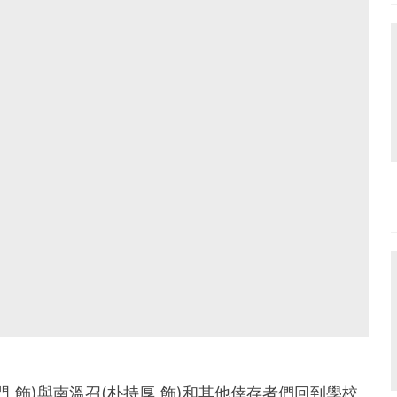
 飾)與南溫召(朴持厚 飾)和其他倖存者們回到學校