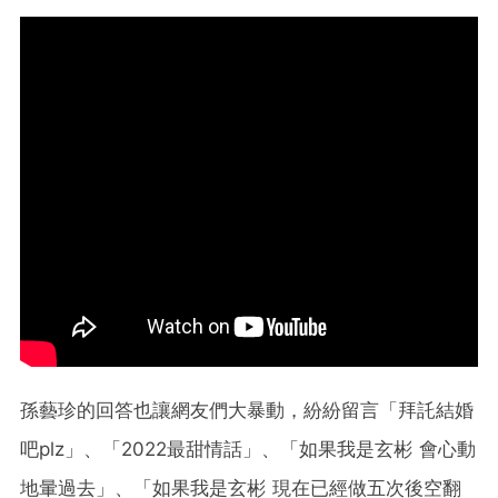
孫藝珍的回答也讓網友們大暴動，紛紛留言「拜託結婚
吧plz」、「2022最甜情話」、「如果我是玄彬 會心動
地暈過去」、「如果我是玄彬 現在已經做五次後空翻