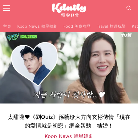
主頁
Kpop News 韓星韓劇
Food 美食甜品
Travel 旅遊玩樂
Ks
太甜啦♥《劉Quiz》孫藝珍大方向玄彬傳情「現在
的愛情就是初戀」網全暴動：結婚！
Kpop News 韓星韓劇