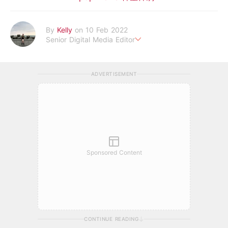
By
Kelly
on 10 Feb 2022
Senior Digital Media Editor
假韓妞真台妹///日常追星追劇。
ADVERTISEMENT
Sponsored Content
CONTINUE READING