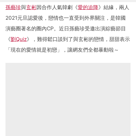
孫藝珍
與
玄彬
因合作人氣韓劇《
愛的迫降
》結緣，兩人
2021元旦認愛後，戀情也一直受到外界關注，是韓國
演藝圈著名的圈內CP。近日孫藝珍受邀出演綜藝節目
《
劉Quiz
》，難得鬆口談到了與玄彬的戀情，甜甜表示
「現在的愛情就是初戀」，讓網友們全都暴動啦～