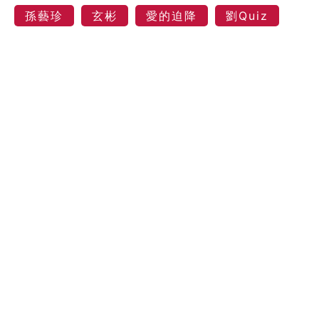
孫藝珍
玄彬
愛的迫降
劉Quiz