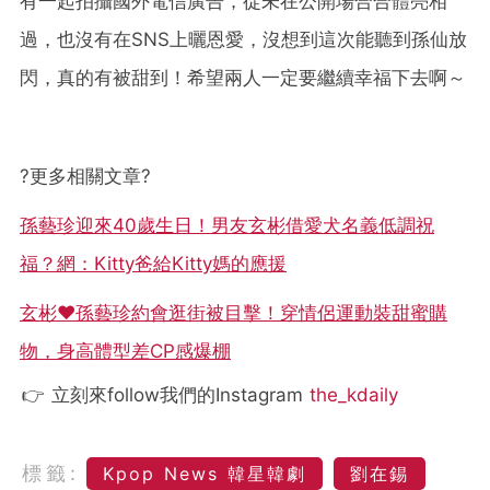
有一起拍攝國外電信廣告，從未在公開場合合體亮相
過，也沒有在SNS上曬恩愛，沒想到這次能聽到孫仙放
閃，真的有被甜到！希望兩人一定要繼續幸福下去啊～
?
更多相關文章
?
孫藝珍迎來40歲生日！男友玄彬借愛犬名義低調祝
福？網：Kitty爸給Kitty媽的應援
玄彬♥孫藝珍約會逛街被目擊！穿情侶運動裝甜蜜購
物，身高體型差CP感爆棚
👉 立刻來follow我們的Instagram
the_kdaily
標籤:
Kpop News 韓星韓劇
劉在錫