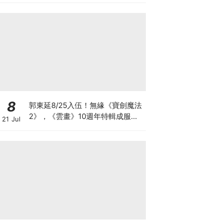
8
郭東延8/25入伍！無緣《寶劍魔法
2》，《雲畫》10週年特輯成服役
21 Jul
前最後行程