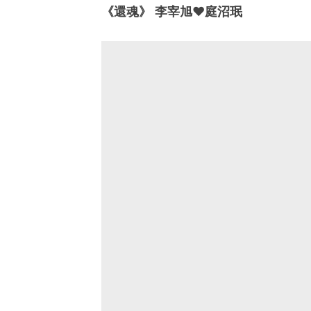
《還魂》 李宰旭♥庭沼珉