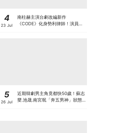
4
南柱赫主演台劇改編新作
《CODE》化身勢利律師！演員陣
23 Jul
容正式官宣
5
近期韓劇男主角竟都快50歲！蘇志
燮.池晟.南宮珉「奔五男神」狀態
26 Jul
太驚人