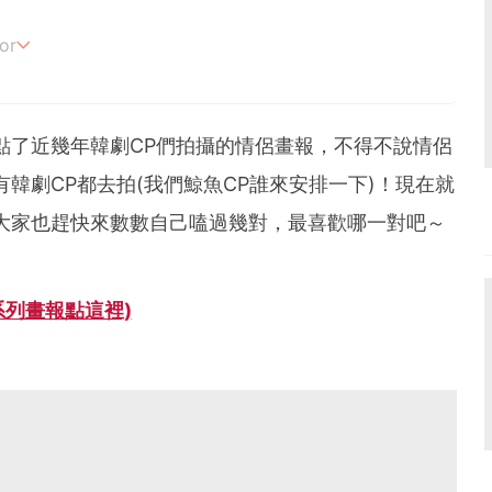
2
or
追劇。
點了近幾年韓劇CP們拍攝的情侶畫報，不得不說情侶
韓劇CP都去拍(我們鯨魚CP誰來安排一下)！現在就
大家也趕快來數數自己嗑過幾對，最喜歡哪一對吧～
系列畫報點這裡)