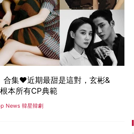
」合集♥近期最甜是這對，玄彬&
根本所有CP典範
op News 韓星韓劇