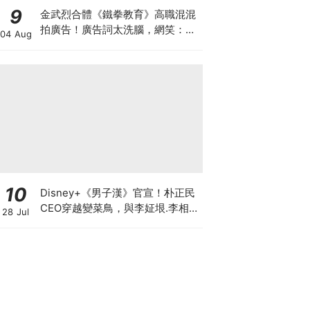
9
金武烈合體《鐵拳教育》高職混混
拍廣告！廣告詞太洗腦，網笑：像
04 Aug
在看續集
10
Disney+《男子漢》官宣！朴正民
CEO穿越變菜鳥，與李姃垠.李相
28 Jul
二.李光洙展開職場生存戰