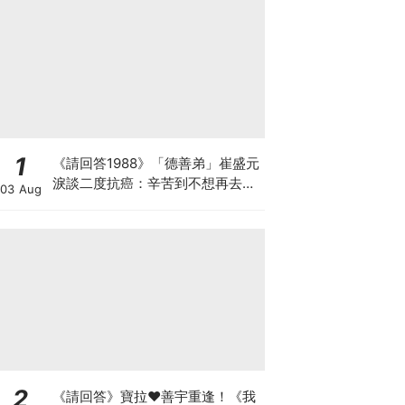
1
《請回答1988》「德善弟」崔盛元
淚談二度抗癌：辛苦到不想再去回
03 Aug
想
2
《請回答》寶拉♥善宇重逢！《我