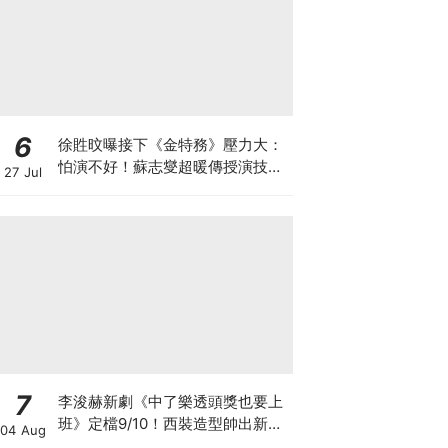
6
徐貹旼曝接下《金特務》壓力大：
怕演不好！蘇志燮超暖傳授演技，
27 Jul
送這「禮物」讓她感動爆哭
7
李浚赫新劇《中了樂透頭獎也要上
班》定檔9/10！西裝造型帥出新高
04 Aug
度～