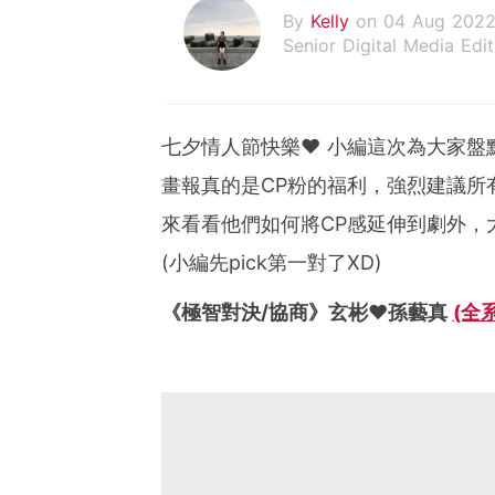
By
Kelly
on 04 Aug 202
Senior Digital Media Edit
假韓妞真台妹///日常追星
七夕情人節快樂♥ 小編這次為大家盤
畫報真的是CP粉的福利，強烈建議所有
來看看他們如何將CP感延伸到劇外，
(小編先pick第一對了XD)
《極智對決/協商》玄彬♥孫藝真
(全