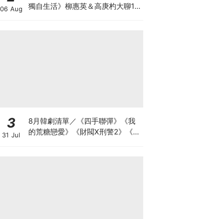
獨自生活》柳惠英＆高庚杓大聊16
06 Aug
年友情回憶
3
8月韓劇清單／《四手聯彈》《我
的荒糖戀愛》《財閥X刑警2》《鼠
31 Jul
惑》