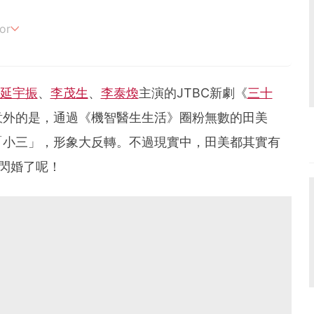
or
追劇。
延宇振
、
李茂生
、
李泰煥
主演的JTBC新劇《
三十
意外的是，通過《機智醫生生活》圈粉無數的田美
「小三」，形象大反轉。不過現實中，田美都其實有
閃婚了呢！