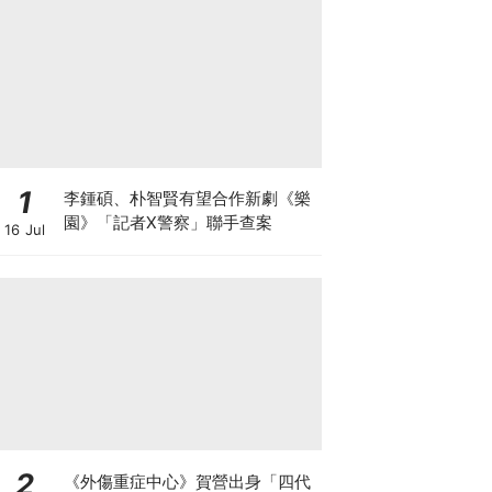
1
李鍾碩、朴智賢有望合作新劇《樂
園》「記者X警察」聯手查案
16 Jul
2
《外傷重症中心》賀營出身「四代