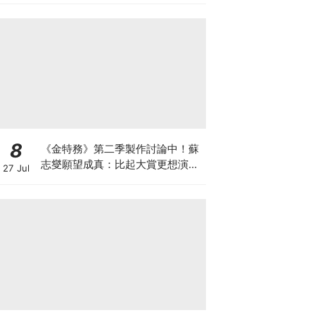
8
《金特務》第二季製作討論中！蘇
志燮願望成真：比起大賞更想演續
27 Jul
集