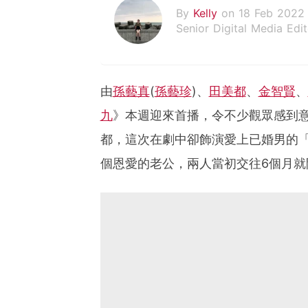
By
Kelly
on 18 Feb 2022
Senior Digital Media Edit
假韓妞真台妹///日常追星
由
孫藝真
(
孫藝珍
)、
田美都
、
金智賢
、
九
》本週迎來首播，令不少觀眾感到
都，這次在劇中卻飾演愛上已婚男的
個恩愛的老公，兩人當初交往6個月就