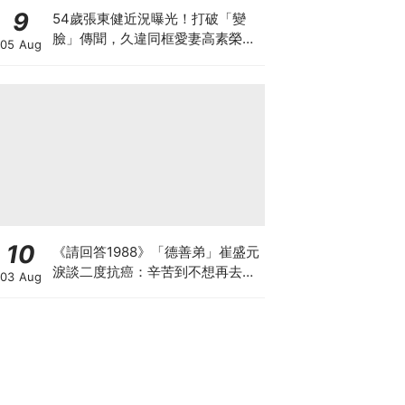
9
54歲張東健近況曝光！打破「變
臉」傳聞，久違同框愛妻高素榮甜
05 Aug
喊：親愛的～
10
《請回答1988》「德善弟」崔盛元
淚談二度抗癌：辛苦到不想再去回
03 Aug
想