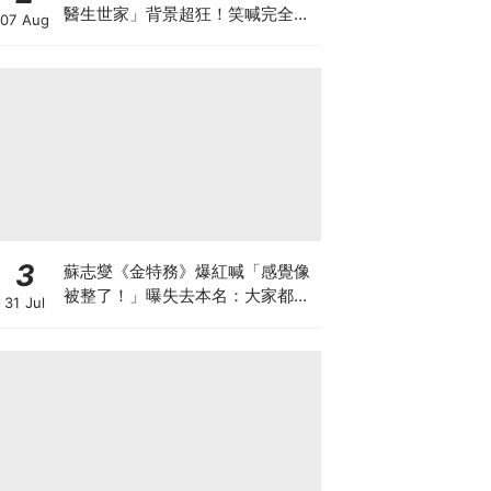
醫生世家」背景超狂！笑喊完全沒
07 Aug
想過從醫：太難了XD
3
蘇志燮《金特務》爆紅喊「感覺像
被整了！」曝失去本名：大家都叫
31 Jul
我金部長XD