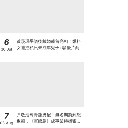
6
黃晸珉爭議後戴婚戒首亮相！爆料
女遭控私訊未成年兒子+騷擾片商
30 Jul
7
尹敬浩奪青龍男配！無名期窮到想
退圈，《軍艦島》成事業轉機狠甩
03 Aug
34公斤超拼