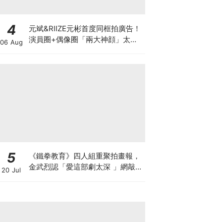
4
元斌&RIIZE元彬首度同框拍廣告！
演員圈+偶像圈「兩大神顔」太養
06 Aug
眼～
5
《鐵拳教育》四人組重聚拍畫報，
金武烈認「愛這部劇太深 」網敲：
20 Jul
快拍第二季！