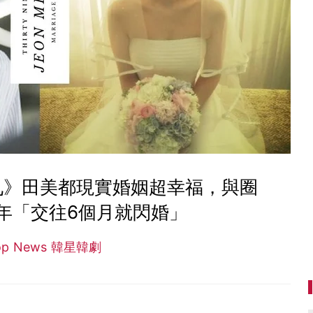
九》田美都現實婚姻超幸福，與圈
年「交往6個月就閃婚」
op News 韓星韓劇