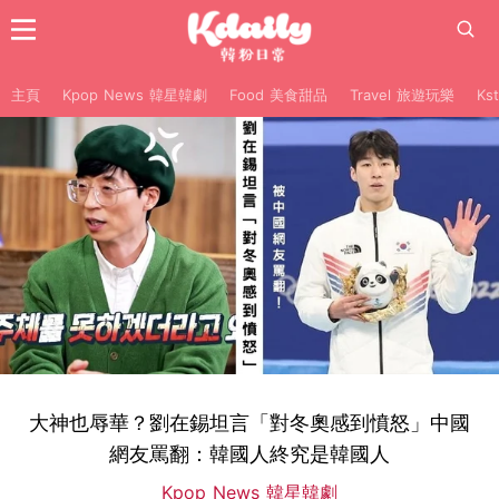
主頁
Kpop News 韓星韓劇
Food 美食甜品
Travel 旅遊玩樂
Ks
大神也辱華？劉在錫坦言「對冬奧感到憤怒」中國
網友罵翻：韓國人終究是韓國人
Kpop News 韓星韓劇