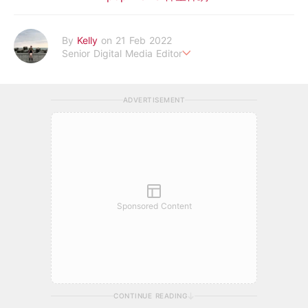
By
Kelly
on 21 Feb 2022
Senior Digital Media Editor
假韓妞真台妹///日常追星追劇。
ADVERTISEMENT
Sponsored Content
CONTINUE READING