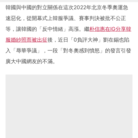
韓國與中國的對立關係在這次2022年北京冬季奧運急
速惡化，從開幕式上韓服爭議、賽事判決被批不公正
等，讓韓國的「反中情緒」高漲。繼
朴信惠在IG分享韓
服婚紗照而被出征
後，近日「0負評大神」劉在錫也陷
入「辱華爭議」，一段「對冬奧感到憤怒」的發言引發
廣大中國網友的不滿。