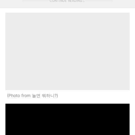
CONTINUE READING
Photo from 놀면 뭐하니?