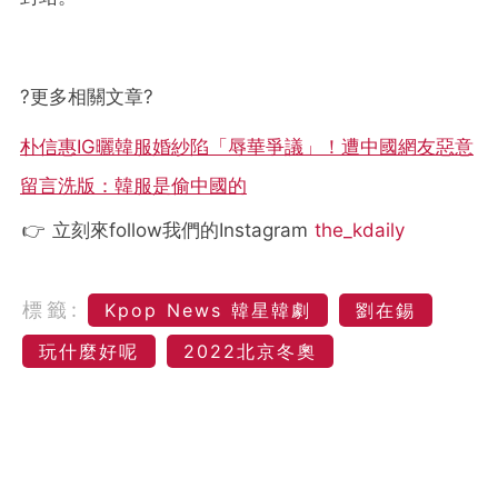
?
更多相關文章
?
朴信惠IG曬韓服婚紗陷「辱華爭議」！遭中國網友惡意
留言洗版：韓服是偷中國的
👉 立刻來follow我們的Instagram
the_kdaily
標籤:
Kpop News 韓星韓劇
劉在錫
玩什麼好呢
2022北京冬奧