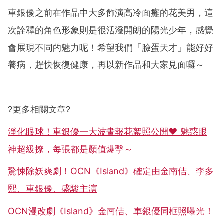
車銀優之前在作品中大多飾演高冷面癱的花美男，這
次詮釋的角色形象則是很活潑開朗的陽光少年，感覺
會展現不同的魅力呢！希望我們「臉蛋天才」能好好
養病，趕快恢復健康，再以新作品和大家見面囉～
?
更多相關文章
?
淨化眼球！車銀優一大波畫報花絮照公開♥ 魅惑眼
神超級撩，每張都是顏值爆擊～
驚悚除妖爽劇！OCN《Island》確定由金南佶、李多
熙、車銀優、盛駿主演
OCN漫改劇《Island》金南佶、車銀優同框照曝光！