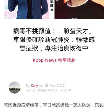
病毒不挑顏值！「臉蛋天才」
車銀優確診新冠肺炎：輕微感
冒症狀，專注治療恢復中
Kpop News 韓星韓劇
By
Kelly
on 18 Mar 2022
Senior Digital Media Editor
假韓妞真台妹///日常追星追劇。
韓國近期疫情頻傳，單日就高達幾十萬人確診，演藝