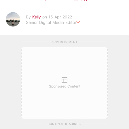
By
Kelly
on 15 Apr 2022
Senior Digital Media Editor
假韓妞真台妹///日常追星追劇。
ADVERTISEMENT
Sponsored Content
CONTINUE READING