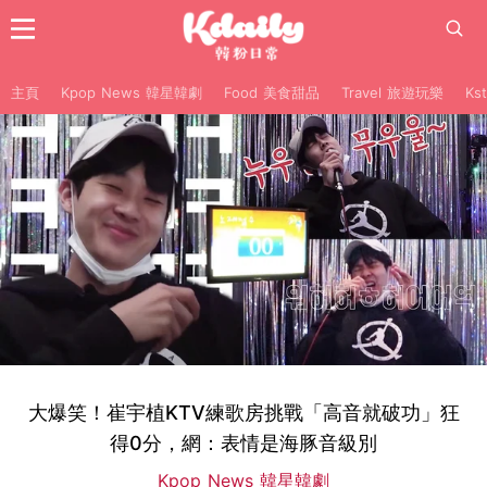
主頁
Kpop News 韓星韓劇
Food 美食甜品
Travel 旅遊玩樂
Ks
大爆笑！崔宇植KTV練歌房挑戰「高音就破功」狂
得0分，網：表情是海豚音級別
Kpop News 韓星韓劇