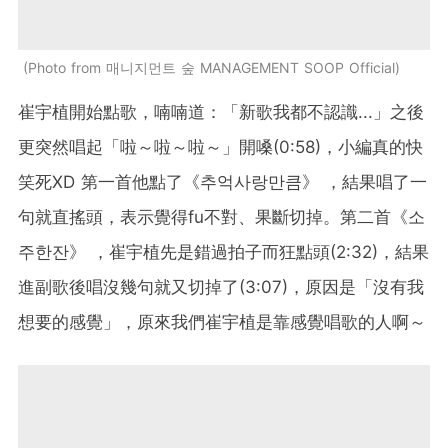
Photo from 매니지먼트 숲 MANAGEMENT SOOP Official
崔宇植開始點歌，喃喃道：「新歌我都不認識...」之後
更突然唱起「啦～啦～啦～」開嗓(0:58)，小編真的快
笑死XD 第一首他點了《추억사랑만큼》 ，結果唱了一
句就直搖頭，表示覺得fu不對、果斷切掉。第二首《소
주한잔》 ，崔宇植先是錯過拍子而狂點頭(2:32)，結果
進副歌後唱沒幾句就又切掉了(3:07)，原因是「沒有我
想要的感覺」，原來我們崔宇植是靠感覺唱歌的人啊～