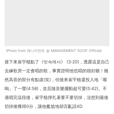
Photo from 매니지먼트 숲 MANAGEMENT SOOP Official
接下來崔宇植點了《빗속에서》 (3:20)，透露這是自己
去練歌房一定會唱的歌，事實證明他也唱的很好聽！雖
然高音的部分有點虛(笑)，但後來崔宇植還投入地「喔
嗚」了一聲(4:58)，並且隨音樂擺動超可愛(5:42)。不
過唱完這段後，崔宇植掙扎著要不要切掉，沒想到最後
切掉後獲得0分，讓他尷尬地胡言亂語XD