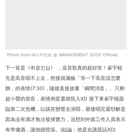
Photo from 매니지먼트 숲 MANAGEMENT SOOP Official
下一首是《취중진담》 ，這首歌真的超好笑！崔宇植
先是高音唱不上去，然後就滿臉「等一下高音該怎麼
辦」的表情(7:30)，隨後直接放棄「瞬間消音」、只剩
超小聲的假音，表情倒是還很投入XD 接下來崔宇植面
臨第二次危機，以搞笑變聲去演唱，最後唱完還辯解是
因為沒有酒才無法發揮實力，沒想到外面工作人員表示
有準備酒，讓他很慌張。(結論：他是在講屁話XD)