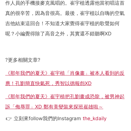
作人員的手機接麥克風唱的。崔宇植透露他當初唱這首
真的很辛苦，因為音很高。最後，崔宇植以自嗨的空氣
吉他結束這回合！不知道大家覺得崔宇植的歌聲如何
呢？小編覺得除了高音之外，其實還不錯聽啊XD
?
更多相關文章
?
《那年我們的夏天》崔宇植「肖像畫」被本人看到的反
應！孔劉簡直快氣死，秀智以德報怨XD
《那年我們的夏天》崔宇植把孔劉畫成恐龍，被男神起
訴「侮辱罪」XD 鄭有美變裝來探班崔雄啦～
👉 立刻來follow我們的Instagram
the_kdaily