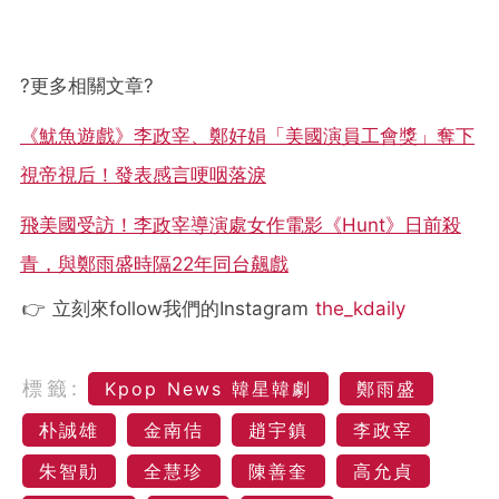
?
更多相關文章
?
《魷魚遊戲》李政宰、鄭好娟「美國演員工會獎」奪下
視帝視后！發表感言哽咽落淚
飛美國受訪！李政宰導演處女作電影《Hunt》日前殺
青，與鄭雨盛時隔22年同台飆戲
👉 立刻來follow我們的Instagram
the_kdaily
標籤:
Kpop News 韓星韓劇
鄭雨盛
朴誠雄
金南佶
趙宇鎮
李政宰
朱智勛
全慧珍
陳善奎
高允貞