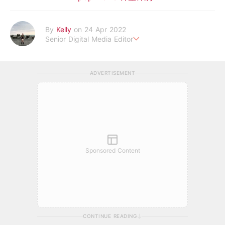
By
Kelly
on 24 Apr 2022
Senior Digital Media Editor
假韓妞真台妹///日常追星追劇。
ADVERTISEMENT
Sponsored Content
CONTINUE READING