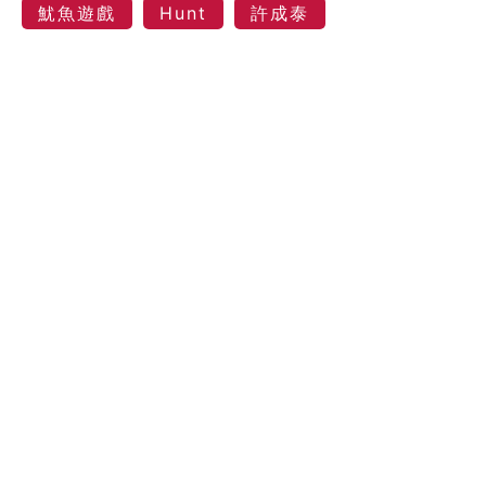
魷魚遊戲
Hunt
許成泰