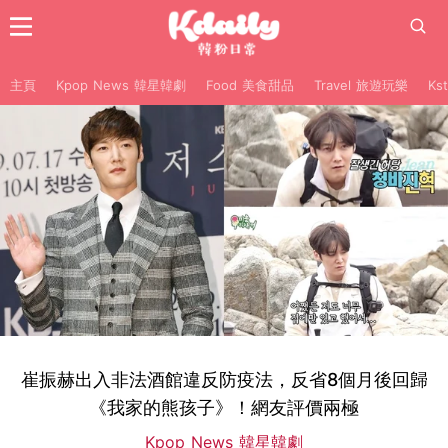
主頁
Kpop News 韓星韓劇
Food 美食甜品
Travel 旅遊玩樂
Ks
崔振赫出入非法酒館違反防疫法，反省8個月後回歸
《我家的熊孩子》！網友評價兩極
Kpop News 韓星韓劇