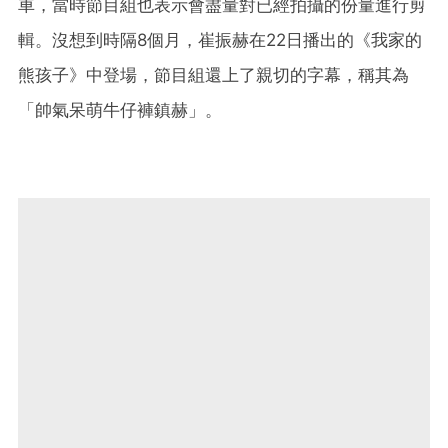
車，當時節目組也表示會盡量對已經拍攝的份量進行剪
輯。沒想到時隔8個月，崔振赫在22日播出的《我家的
熊孩子》中登場，節目組還上了親切的字幕，稱其為
「帥氣呆萌牛仔褲鎮赫」。