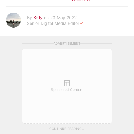
By
Kelly
on 23 May 2022
Senior Digital Media Editor
假韓妞真台妹///日常追星追劇。
ADVERTISEMENT
Sponsored Content
CONTINUE READING