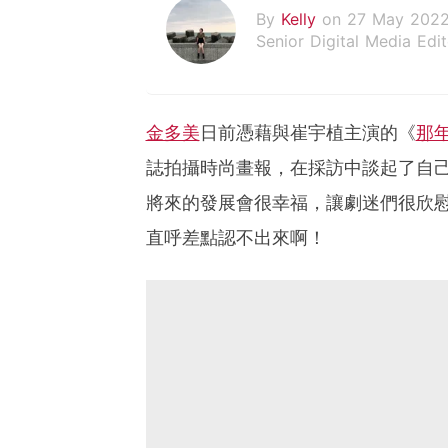
By
Kelly
on 27 May 202
Senior Digital Media Edit
假韓妞真台妹///日常追星
金多美
日前憑藉與崔宇植主演的《
那
誌拍攝時尚畫報，在採訪中談起了自
將來的發展會很幸福，讓劇迷們很欣
直呼差點認不出來啊！