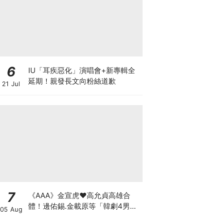
6
IU「耳疾惡化」演唱會+新專輯全
延期！親發長文向粉絲道歉
21 Jul
7
《AAA》金宣虎♥高允貞高雄合
體！邊佑錫.金載原等「韓劇4男
05 Aug
神」也出席