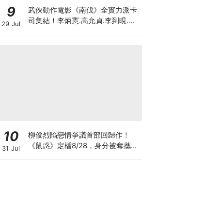
9
武俠動作電影《南伐》全實力派卡
司集結！李炳憲.高允貞.李到晛.朴
29 Jul
海俊.李光洙同台飆戲
10
柳俊烈陷戀情爭議首部回歸作！
《鼠惑》定檔8/28，身分被奪攜手
31 Jul
薛景求追真相