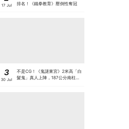
排名！《鐵拳教育》壓倒性奪冠
17 Jul
3
不是CG！《鬼謎東宮》2米高「白
髮鬼」真人上陣，187公分南柱赫
30 Jul
秒變小鳥依人