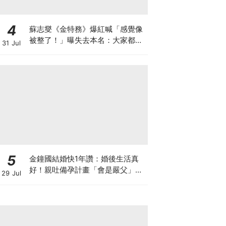
4
蘇志燮《金特務》爆紅喊「感覺像
被整了！」曝失去本名：大家都叫
31 Jul
我金部長XD
5
金鐘國結婚快1年讚：婚後生活真
好！親吐備孕計畫「會是嚴父」先
29 Jul
向未來子女道歉XD