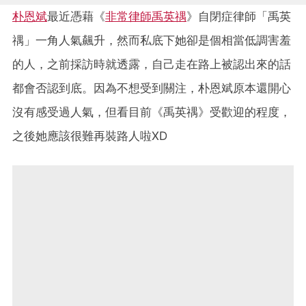
朴恩斌
最近憑藉《
非常律師禹英禑
》自閉症律師「禹英
禑」一角人氣飆升，然而私底下她卻是個相當低調害羞
的人，之前採訪時就透露，自己走在路上被認出來的話
都會否認到底。因為不想受到關注，朴恩斌原本還開心
沒有感受過人氣，但看目前《禹英禑》受歡迎的程度，
之後她應該很難再裝路人啦XD