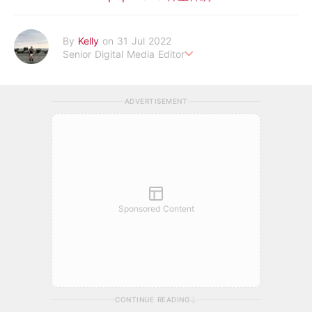
By
Kelly
on 31 Jul 2022
Senior Digital Media Editor
假韓妞真台妹///日常追星追劇。
ADVERTISEMENT
Sponsored Content
CONTINUE READING