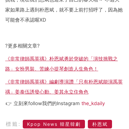
家如果路上遇到朴恩斌，就不要上前打招呼了，因為她
可能會不承認喔XD
?
更多相關文章
?
《非常律師禹英禑》朴恩斌勇於突破的「演技挑戰之
路」女扮男裝、苦練小提琴創造人生角色！
《非常律師禹英禑》編劇導演讚「只有朴恩斌能演禹英
禑」姜泰伍誘發心動、姜其永立住角色
👉 立刻來follow我們的Instagram
the_kdaily
標籤:
Kpop News 韓星韓劇
朴恩斌