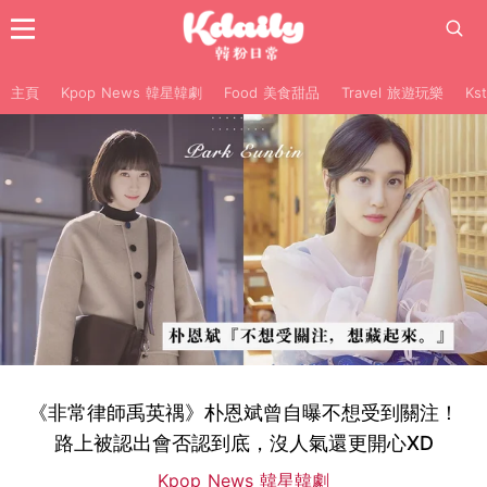
主頁
Kpop News 韓星韓劇
Food 美食甜品
Travel 旅遊玩樂
Ks
《非常律師禹英禑》朴恩斌曾自曝不想受到關注！
路上被認出會否認到底，沒人氣還更開心XD
Kpop News 韓星韓劇