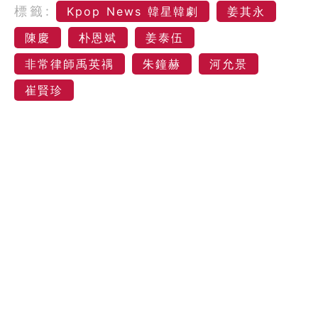
標籤:
Kpop News 韓星韓劇
姜其永
陳慶
朴恩斌
姜泰伍
非常律師禹英禑
朱鐘赫
河允景
崔賢珍