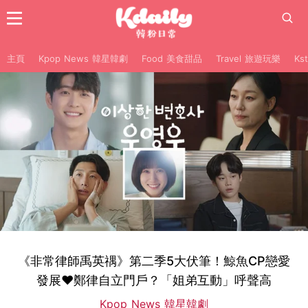
主頁
Kpop News 韓星韓劇
Food 美食甜品
Travel 旅遊玩樂
Ks
《非常律師禹英禑》第二季5大伏筆！鯨魚CP戀愛
發展♥︎鄭律自立門戶？「姐弟互動」呼聲高
Kpop News 韓星韓劇