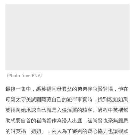
Photo from ENA
最後一集中，禹英禑同母異父的弟弟崔尚賢登場，他在
母親太守美試圖隱藏自己的犯罪事實時，找到親姐姐禹
英禑向她承認自己就是入侵溫羅的駭客。過程中英禑幫
助想要自首的崔尚賢作為證人出庭，崔尚賢也毫無顧忌
的叫英禑「姐姐」，兩人為了審判的齊心協力也讓觀眾