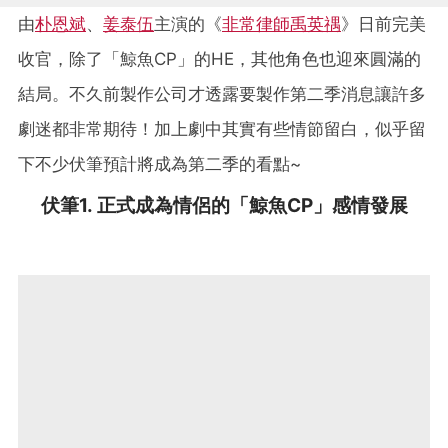
由
朴恩斌
、
姜泰伍
主演的《
非常律師禹英禑
》日前完美
收官，除了「鯨魚CP」的HE，其他角色也迎來圓滿的
結局。不久前製作公司才透露要製作第二季消息讓許多
劇迷都非常期待！加上劇中其實有些情節留白，似乎留
下不少伏筆預計將成為第二季的看點~
伏筆1. 正式成為情侶的「鯨魚CP」感情發展