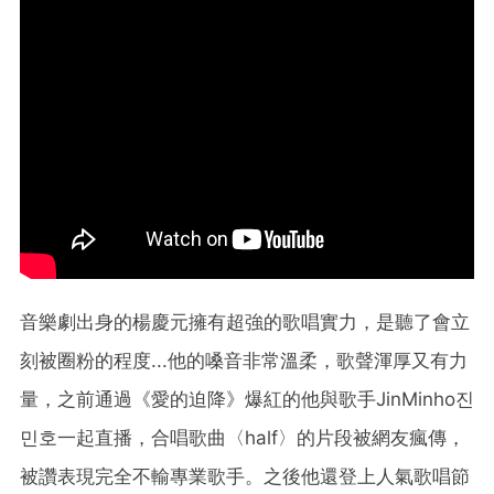
音樂劇出身的楊慶元擁有超強的歌唱實力，是聽了會立
刻被圈粉的程度...他的嗓音非常溫柔，歌聲渾厚又有力
量，之前通過《愛的迫降》爆紅的他與歌手JinMinho진
민호一起直播，合唱歌曲〈half〉的片段被網友瘋傳，
被讚表現完全不輸專業歌手。之後他還登上人氣歌唱節