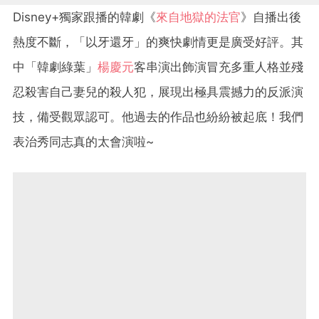
Disney+獨家跟播的
韓劇《
來自地獄的法官
》自播出後
熱度不斷，「以牙還牙」的爽快劇情更是廣受好評。其
中「韓劇綠葉」
楊慶元
客串演出飾演冒充多重人格並殘
忍殺害自己妻兒的殺人犯，展現出極具震撼力的反派演
技，備受觀眾認可。他過去的作品也紛紛被起底！我們
表治秀同志真的太會演啦~