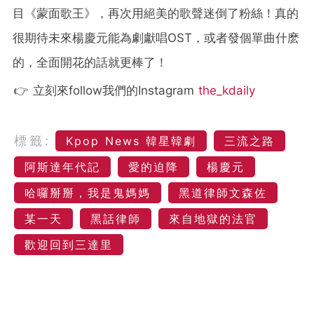
目《蒙面歌王》，再次用絕美的歌聲迷倒了粉絲！真的
很期待未來楊慶元能為劇獻唱OST，或者發個單曲什麽
的，全面開花的話就更棒了！
👉 立刻來follow我們的Instagram
the_kdaily
標籤:
Kpop News 韓星韓劇
三流之路
阿斯達年代記
愛的迫降
楊慶元
哈囉掰掰，我是鬼媽媽
黑道律師文森佐
某一天
黑話律師
來自地獄的法官
歡迎回到三達里