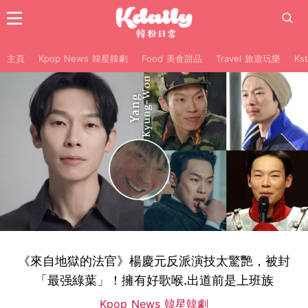
主頁
Kpop News 韓星韓劇
Food 美食甜品
Travel 旅遊玩樂
Ks
《來自地獄的法官》楊慶元反派演技太驚艷，被封
「最强綠葉」！擁有好歌喉.出道前是上班族
Kpop News 韓星韓劇