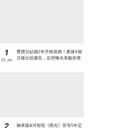
1
曹寶兒結婚2年升格當媽！產後4個
月復出拍廣告，近照曝光美貌依舊
22 Jul
2
柳承龍&河智苑《雨光》苦等5年定