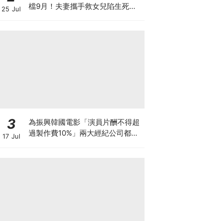
檔9月！夫妻攜手救女兒陷生死危
25 Jul
機
3
為振興韓國電影「演員片酬不得超
過製作費10%」兩大經紀公司都響
17 Jul
應