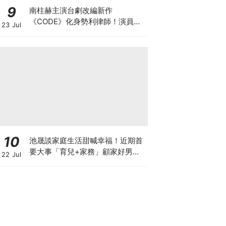
9
南柱赫主演台劇改編新作
《CODE》化身勢利律師！演員陣
23 Jul
容正式官宣
10
池晟談家庭生活甜喊幸福！近期首
要大事「育兒+家務」顧家好男人
22 Jul
認證