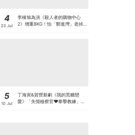
4
李棟旭為演《殺人者的購物中心
2》增重8KG！怕「鄭進灣」老掉
23 Jul
狂灌水，日吃5餐吃到崩潰XD
5
丁海寅&賀營新劇《我的荒糖戀
愛》「失憶檢察官♥拳擊教練」心
10 Jul
動同居