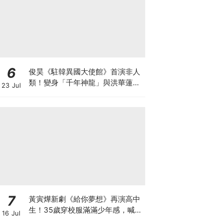
6
俊昊《駐韓異國大使館》首演非人
類！變身「千年神龍」與洪華蓮大
23 Jul
談奇幻人神戀
7
黃寅燁新劇《給你夢想》再演高中
生！35歲穿校服滿滿少年感，喊
16 Jul
話：真的是最後一次了