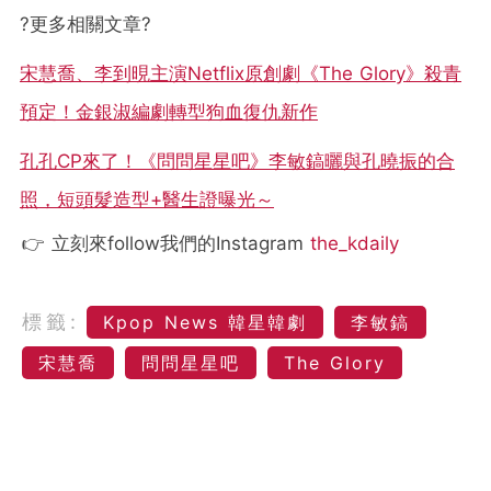
?
更多相關文章
?
宋慧喬、李到晛主演Netflix原創劇《The Glory》殺青
預定！金銀淑編劇轉型狗血復仇新作
孔孔CP來了！《問問星星吧》李敏鎬曬與孔曉振的合
照，短頭髮造型+醫生證曝光～
👉 立刻來follow我們的Instagram
the_kdaily
標籤:
Kpop News 韓星韓劇
李敏鎬
宋慧喬
問問星星吧
The Glory