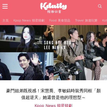
主頁
Kpop News 韓星韓劇
Food 美食甜品
Travel 旅遊玩樂
Ks
豪門姐弟既視感！宋慧喬、李敏鎬時裝秀同框「顏
值超逆天」她還曾是他的理想型～
Kpop News 韓星韓劇