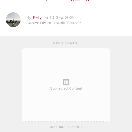
By
Kelly
on 10 Sep 2022
Senior Digital Media Editor
假韓妞真台妹///日常追星追劇。
ADVERTISEMENT
Sponsored Content
CONTINUE READING