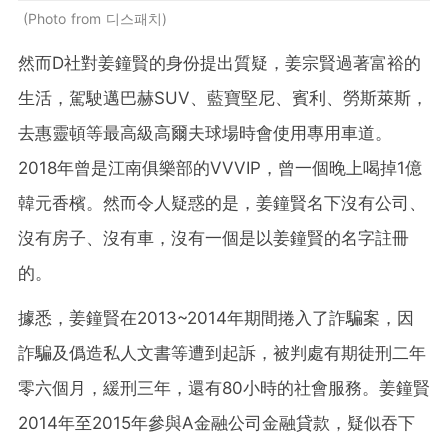
Photo from 디스패치
然而D社對姜鐘賢的身份提出質疑，姜宗賢過著富裕的
生活，駕駛邁巴赫SUV、藍寶堅尼、賓利、勞斯萊斯，
去惠靈頓等最高級高爾夫球場時會使用專用車道。
2018年曾是江南俱樂部的VVVIP，曾一個晚上喝掉1億
韓元香檳。然而令人疑惑的是，姜鐘賢名下沒有公司、
沒有房子、沒有車，沒有一個是以姜鐘賢的名字註冊
的。
據悉，姜鐘賢在2013~2014年期間捲入了詐騙案，因
詐騙及僞造私人文書等遭到起訴，被判處有期徒刑二年
零六個月，緩刑三年，還有80小時的社會服務。姜鐘賢
2014年至2015年參與A金融公司金融貸款，疑似吞下