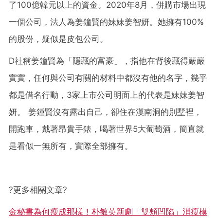
了100億韓元以上的資金。2020年8月，併購市場出現
一個公司，法人為姜鐘賢的妹妹姜智妍。她擁有100%
的股份，疑似是皮包公司。
D社稱姜鐘賢為「隱藏的富豪」，指他在背後藏得嚴嚴
實實，任何與公司有關的材料中都沒有他的名字，幾乎
都是借名行動，3家上市公司明面上的代表是妹妹姜智
妍。 姜鍾賢沒有露出自己，卻住在漢南洞的別墅裡，
開跑車，戴著昂貴手錶，喝著世界5大葡萄酒，簡直就
是看似一無所有，實際全部擁有。
?
更多相關文章
?
金秘書為何瘦成那樣！朴敏英新劇「雙頰凹陷」消瘦模