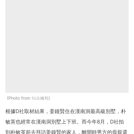
Photo from 디스패치
根據​​D社取材結果，姜鐘賢住在漢南洞最高級別墅，朴
敏英也經常在漢南洞別墅上下班。而今年8月，D社拍
到朴敏英前去拜訪姜鐘賢的家人，離開時男方的母親還