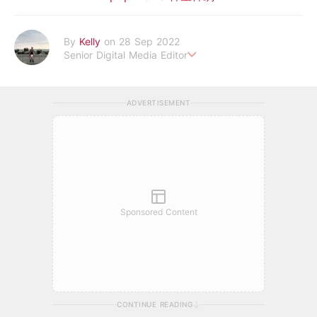
By
Kelly
on 28 Sep 2022
Senior Digital Media Editor
假韓妞真台妹///日常追星追劇。
ADVERTISEMENT
Sponsored Content
CONTINUE READING