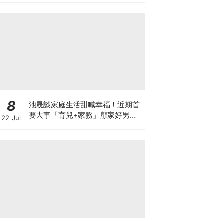
8
池晟談家庭生活甜喊幸福！近期首
要大事「育兒+家務」顧家好男人
22 Jul
認證