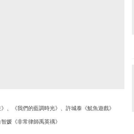
佐》、《我們的藍調時光》、許城泰《魷魚遊戲》
白智媛《非常律師禹英禑》