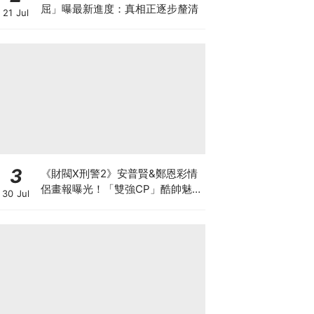
屈」曝最新進度：真相正逐步釐清
21 Jul
3
《財閥X刑警2》安普賢&鄭恩彩情
侶畫報曝光！「雙強CP」酷帥魅
30 Jul
力爆棚～