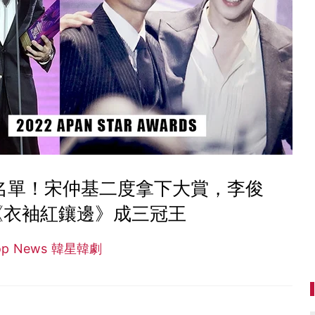
得獎名單！宋仲基二度拿下大賞，李俊
《衣袖紅鑲邊》成三冠王
op News 韓星韓劇