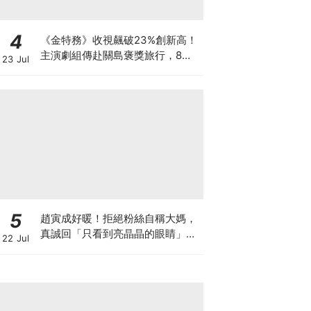
4
《金特務》收視飆破23%創新高！
主演劇組傳赴關島褒獎旅行，8月
23 Jul
加碼播特輯
5
趙寅成好暖！拒絕粉絲自稱大媽，
真誠回「只看到亮晶晶的眼睛」網
22 Jul
暴動：太會了