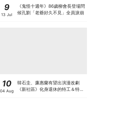
9
《鬼怪十週年》86歲柳會長登場問
候孔劉「老爺好久不見」全員淚崩
13 Jul
10
韓石圭、廉惠蘭有望出演漫改劇
《新社區》化身退休的特工＆特種
04 Aug
部隊員！