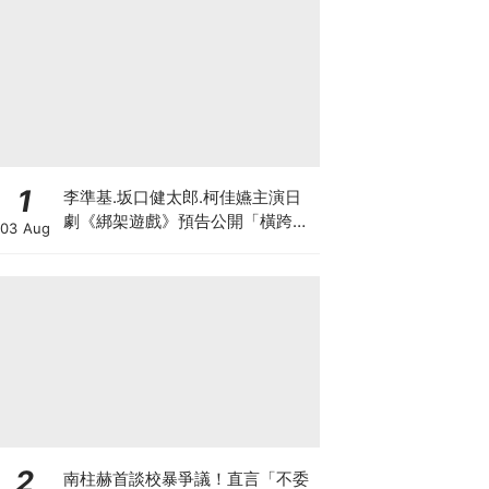
1
李準基.坂口健太郎.柯佳嬿主演日
劇《綁架遊戲》預告公開「橫跨亞
03 Aug
洲7城市」演員陣容超華麗
2
南柱赫首談校暴爭議！直言「不委