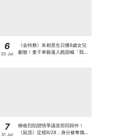
6
《金特務》朱相昱生日獲8歲女兒
獻吻！妻子車藝蓮入戲甜喊「我的
20 Jul
朱會長」
7
柳俊烈陷戀情爭議首部回歸作！
《鼠惑》定檔8/28，身分被奪攜手
31 Jul
薛景求追真相