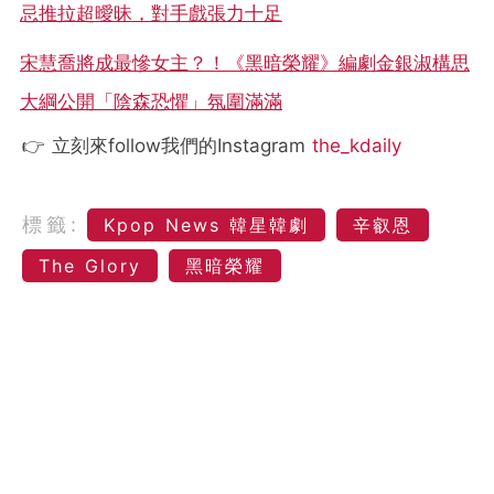
忌推拉超曖昧，對手戲張力十足
宋慧喬將成最慘女主？！《黑暗榮耀》編劇金銀淑構思
大綱公開「陰森恐懼」氛圍滿滿
👉 立刻來follow我們的Instagram
the_kdaily
標籤:
Kpop News 韓星韓劇
辛叡恩
The Glory
黑暗榮耀