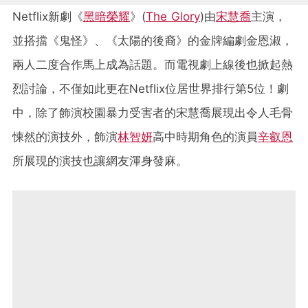
Netflix新劇《
黑暗榮耀
》(
The Glory
)由
宋慧喬
主演，
並搭擋《鬼怪》、《太陽的後裔》的金牌編劇金恩淑，
兩人二度合作馬上成為話題。而電視劇上線後也掀起熱
烈討論，不僅如此更在Netflix位居世界排行第5位！劇
中，除了飾演校園暴力受害者的宋慧喬展現出令人毛骨
悚然的演技外，飾演
林智妍
高中時期角色的演員
辛叡恩
所展現的演技也讓網友渾身發麻。