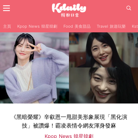
主頁
Kpop News 韓星韓劇
Food 美食甜品
Travel 旅遊玩樂
Ks
《黑暗榮耀》辛叡恩一甩甜美形象展現「黑化演
技」被讚爆！霸凌表情令網友渾身發麻
Kpop News 韓星韓劇