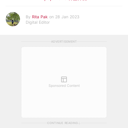
By
Rita Pak
on 28 Jan 2023
Digital Editor
ADVERTISEMENT
Sponsored Content
CONTINUE READING