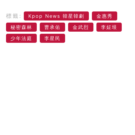
標籤:
Kpop News 韓星韓劇
金惠秀
秘密森林
曹承佑
金武烈
李姃垠
少年法庭
李星民