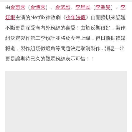
由
金惠秀
（
金憓秀
）、
金武烈
、
李星民
（
李聖旻
）、
李
姃垠
主演的Netflix律政劇《
少年法庭
》自開播以來話題
不斷更是深受海内外粉絲的喜愛！由於反響很好，製作
組決定製作第二季預計並將於今年上
缐，但日前据韓媒
報道，製作組疑似選角等問題決定取消製作...消息一出
更是讓期待已久的觀眾粉絲表示可惜！！