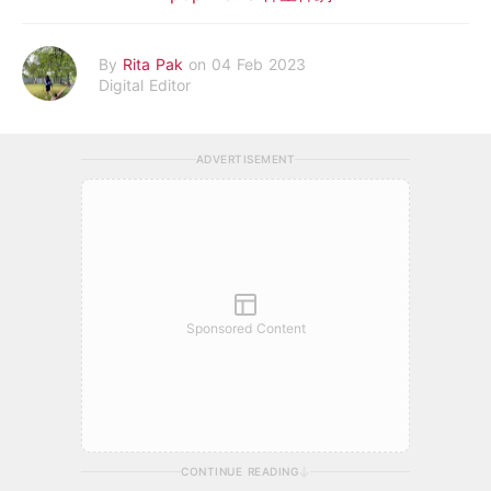
By
Rita Pak
on 04 Feb 2023
Digital Editor
ADVERTISEMENT
Sponsored Content
CONTINUE READING