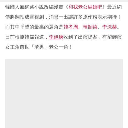
韓國人氣網路小說改編漫畫《
和我老公結婚吧
》最近網
傳
將翻拍成電視劇
，消息一出讓許多原作粉表示期待！
而其中呼聲的最高的選角是
韓孝周
、
韓韶禧
、
李洙赫
。
日前根據韓媒報道，
李伊庚
收到了出演提案，有望飾演
女主角前世「渣男」老公一角！