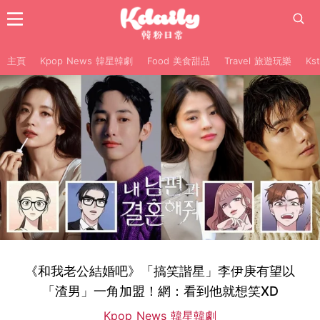
主頁
Kpop News 韓星韓劇
Food 美食甜品
Travel 旅遊玩樂
Ks
《和我老公結婚吧》「搞笑諧星」李伊庚有望以
「渣男」一角加盟！網：看到他就想笑XD
Kpop News 韓星韓劇