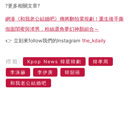
?更多相關文章?
網漫《和我老公結婚吧》傳將翻拍電視劇！重生後手撕
假面閨蜜與渣男，粉絲選角夢幻神顏組合～
👉 立刻來follow我們的Instagram
the_kdaily
標籤:
Kpop News 韓星韓劇
韓孝周
李洙赫
李伊庚
韓韶禧
和我老公結婚吧