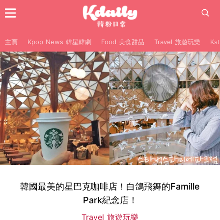
主頁
Kpop News 韓星韓劇
Food 美食甜品
Travel 旅遊玩樂
Ks
韓國最美的星巴克咖啡店！白鴿飛舞的Famille
Park紀念店！
Travel 旅遊玩樂