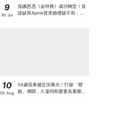
9
孫娜恩憑《金特務》成功轉型！首
談缺席Apink普美婚禮破不和：為
30 Jul
她們應援的心沒變過
10
54歲張東健近況曝光！打破「變
臉」傳聞，久違同框愛妻高素榮甜
05 Aug
喊：親愛的～