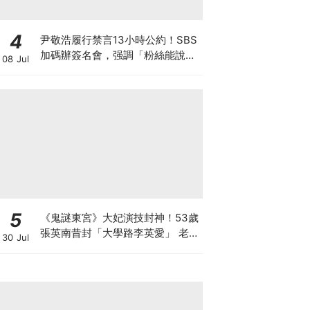
4
尹敬浩履行禁言13小時公約！SBS
加碼辦簽名會，强調「粉絲能說
08 Jul
話、他不能」太爆笑XD
5
《鬼謎東宮》大妃演技封神！53歲
張英南昔封「大學路李英愛」 老公
30 Jul
小她7歲