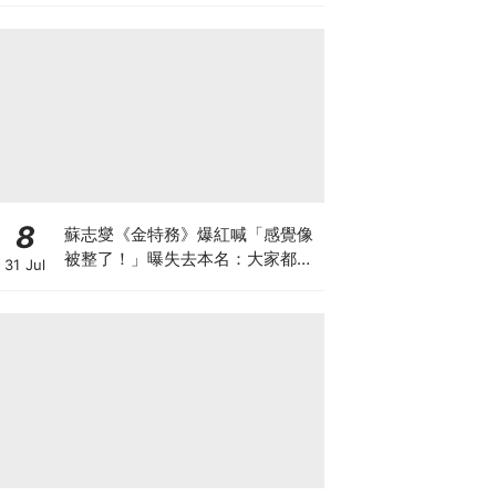
8
蘇志燮《金特務》爆紅喊「感覺像
被整了！」曝失去本名：大家都叫
31 Jul
我金部長XD