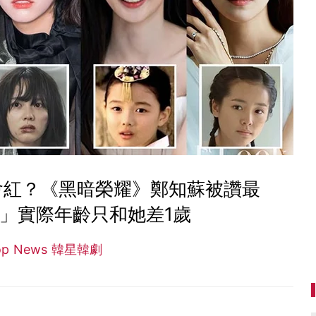
會紅？《黑暗榮耀》鄭知蘇被讚最
」實際年齡只和她差1歲
op News 韓星韓劇