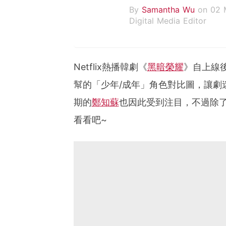
By
Samantha Wu
on 02 
Digital Media Editor
Netflix熱播韓劇《
黑暗榮耀
》自上線
幫的「少年/成年」角色對比圖，讓劇
期的
鄭知蘇
也因此受到注目，不過除
看看吧~