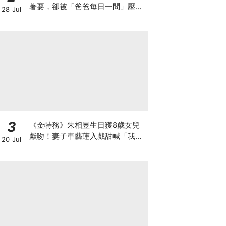
著要，卻被「爸爸每日一問」壓力
28 Jul
大到哭著還他XD
3
《金特務》朱相昱生日獲8歲女兒
獻吻！妻子車藝蓮入戲甜喊「我的
20 Jul
朱會長」