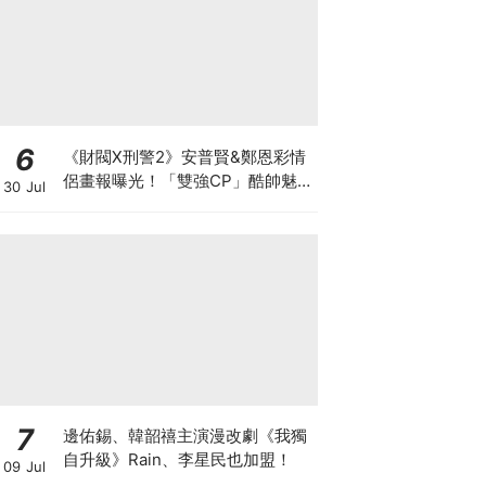
6
《財閥X刑警2》安普賢&鄭恩彩情
侶畫報曝光！「雙強CP」酷帥魅
30 Jul
力爆棚～
7
邊佑錫、韓韶禧主演漫改劇《我獨
自升級》Rain、李星民也加盟！
09 Jul