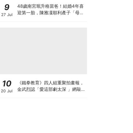
9
48歲南宮珉升格當爸！結婚4年喜
迎第一胎，陳雅凜順利產子「母子
27 Jul
平安」
10
《鐵拳教育》四人組重聚拍畫報，
金武烈認「愛這部劇太深 」網敲：
20 Jul
快拍第二季！