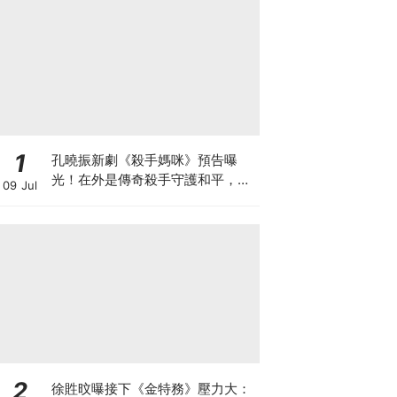
1
孔曉振新劇《殺手媽咪》預告曝
光！在外是傳奇殺手守護和平，回
09 Jul
家卻是菜鳥主婦XD
2
徐貹旼曝接下《金特務》壓力大：