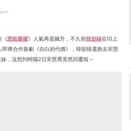
or
追劇。
劇《
黑暗榮耀
》人氣再度飆升，不久前
韓韶禧
在IG上
人即將合作新劇《自白的代價》，韓韶禧還跑去宋慧
迷妹，沒想到時隔2日宋慧喬竟然回覆啦～