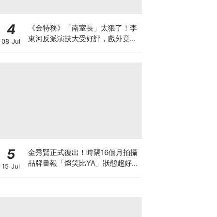
4
《金特務》「南室長」太狠了！李
東河反派演技大受好評，戲外竟是
08 Jul
Girl's Day素珍老公
5
金秀賢正式復出！時隔16個月拍攝
品牌畫報「燦笑比YA」狀態超好，
15 Jul
爆已收到40個劇本