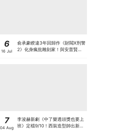
6
俞承豪睽違3年回歸作《財閥X刑警
2》化身瘋批雕刻家！與安普賢從
16 Jul
好友變敵人？
7
李浚赫新劇《中了樂透頭獎也要上
班》定檔9/10！西裝造型帥出新高
04 Aug
度～