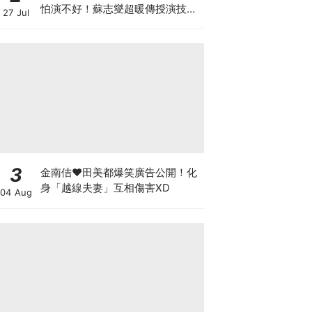
怕演不好！蘇志燮超暖傳授演技，
27 Jul
送這「禮物」讓她感動爆哭
3
金南佶♥田美都爆笑廣告公開！化
身「越線夫妻」互相傷害XD
04 Aug