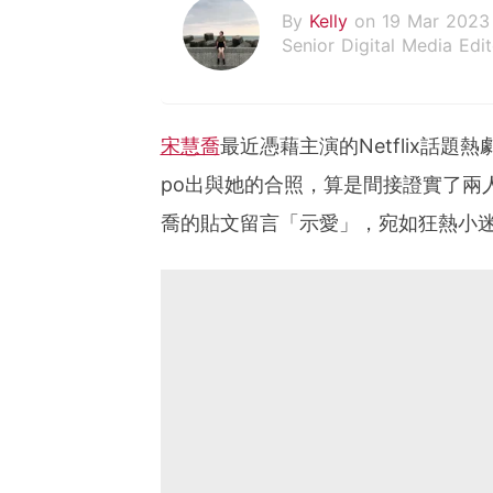
By
Kelly
on 19 Mar 2023
Senior Digital Media Edit
假韓妞真台妹///日常追星
宋慧喬
最近憑藉主演的Netflix話題熱
po出與她的合照，算是間接證實了兩
喬的貼文留言「示愛」，宛如狂熱小