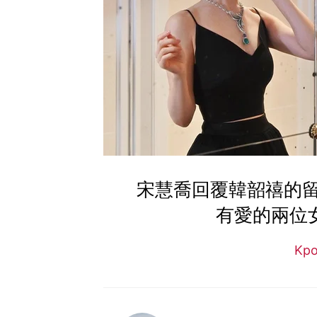
宋慧喬回覆韓韶禧的留
有愛的兩位
Kp