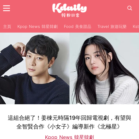
主頁
Kpop News 韓星韓劇
Food 美食甜品
Travel 旅遊玩樂
Ks
這組合絕了！姜棟元時隔19年回歸電視劇，有望與
全智賢合作《小女子》編導新作《北極星》
Kpop News 韓星韓劇