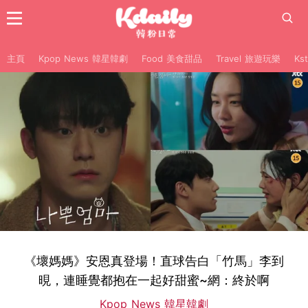
主頁
Kpop News 韓星韓劇
Food 美食甜品
Travel 旅遊玩樂
Ks
《壞媽媽》安恩真登場！直球告白「竹馬」李到
晛，連睡覺都抱在一起好甜蜜~網：終於啊
Kpop News 韓星韓劇