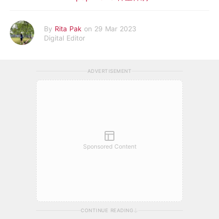
By
Rita Pak
on 29 Mar 2023
Digital Editor
ADVERTISEMENT
Sponsored Content
CONTINUE READING