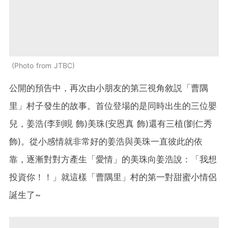
Photo from JTBC
公開的預告中，再次由小朋友的第三視角敘説
「曹隅
里」村子發生的故事。首位登場的是
同時出生的三位
嬰
兒，
姜浩(李到晛 飾)美珠(安恩真 飾)還有
三植(
劉仁秀
飾
)。從小感情就非常好的
姜浩與美珠一直彼此的依
靠，逐漸對對方產生「愛情」的
美珠向
姜浩
說：「我想
投資你！！」就這樣
「曹隅里」村的第一對甜蜜小情侶
誕生了~