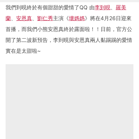
我們到晛終於有個甜甜的愛情了QQ 由
李到晛
、
羅美
蘭
、
安恩真
、
劉仁秀
主演《
壞媽媽
》將在4月26日迎來
首播，而我們小熊安恩真終於露面啦！！日前，官方公
開了第二波新預告，李到晛與安恩真兩人黏踢踢的愛情
實在是太甜啦~