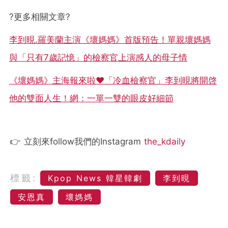
?更多相關文章?
李到晛.羅美蘭主演《壞媽媽》首版預告！單親壞媽媽
與「只有7歲記憶」的檢察官上演感人的母子情
《壞媽媽》主海報來啦❤「冷血檢察官」李到晛將開啓
他的雙面人生！網：一單一雙的眼皮好細節
👉 立刻來follow我們的Instagram
the_kdaily
標籤:
Kpop News 韓星韓劇
李到晛
安恩真
壞媽媽