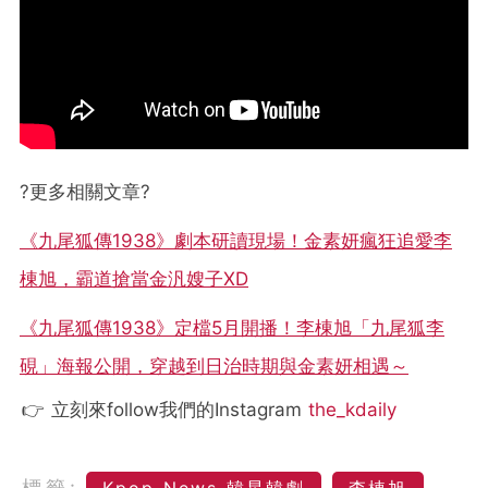
?更多相關文章?
《九尾狐傳1938》劇本研讀現場！金素妍瘋狂追愛李
棟旭，霸道搶當金汎嫂子XD
《九尾狐傳1938》定檔5月開播！李棟旭「九尾狐李
硯」海報公開，穿越到日治時期與金素妍相遇～
👉 立刻來follow我們的Instagram
the_kdaily
標籤:
Kpop News 韓星韓劇
李棟旭