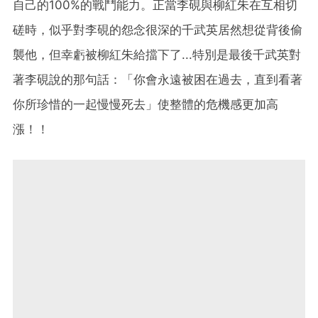
自己的100%的戰鬥能力。正當李硯與柳紅朱在互相切
磋時，似乎對李硯的怨念很深的千武英居然想從背後偷
襲他，但幸虧被柳紅朱給擋下了...特別是最後千武英對
著李硯說的那句話：「你會永遠被困在過去，直到看著
你所珍惜的一起慢慢死去」使整體的危機感更加高
漲！！