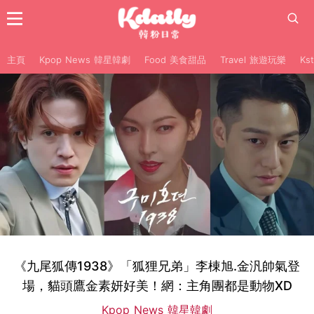
主頁
Kpop News 韓星韓劇
Food 美食甜品
Travel 旅遊玩樂
Ks
《九尾狐傳1938》「狐狸兄弟」李棟旭.金汎帥氣登
場，貓頭鷹金素妍好美！網：主角團都是動物XD
Kpop News 韓星韓劇