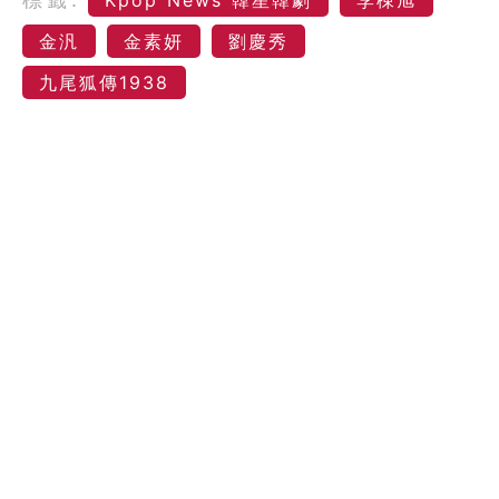
金汎
金素妍
劉慶秀
九尾狐傳1938