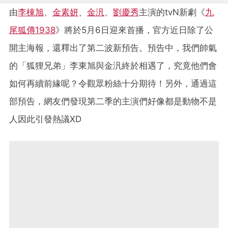
由
李棟旭
、
金素妍
、
金汎
、
劉慶秀
主演的tvN新劇《
九
尾狐傳1938
》將於5月6日迎來首播，官方近日除了公
開主海報，還釋出了第二波新預告。預告中，我們帥氣
的「狐狸兄弟」李東旭與金汎終於相遇了，究竟他們會
如何再續前緣呢？令觀眾粉絲十分期待！另外，通過這
部預告，網友們發現第二季的主演們好像都是動物不是
人因此引發熱議XD