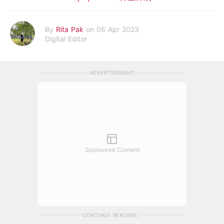
By
Rita Pak
on 06 Apr 2023
Digital Editor
ADVERTISEMENT
Sponsored Content
CONTINUE READING