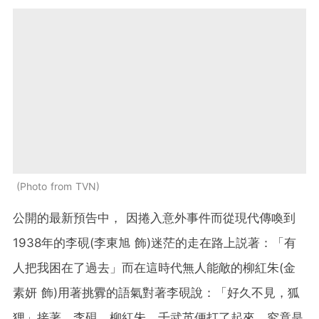
Photo from TVN
公開的最新預告中， 因捲入意外事件而從現代傳喚到
1938年的李硯(李東旭 飾)迷茫的走在路上説著：「有
人把我困在了過去」而在這時代無人能敵的柳紅朱(金
素妍 飾)用著挑釁的語氣對著李硯說：「好久不見，狐
狸」接著，李硯、柳紅朱、千武英便打了起來。究竟是