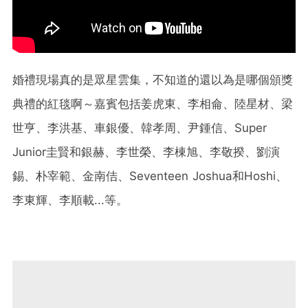
婚禮現場真的是眾星雲集，不知道的還以為是哪個頒獎
典禮的紅毯啊～嘉賓包括姜虎東、李相侖、陸星材、梁
世亨、李洪基、車銀優、韓孝周、尹鍾信、Super
Junior圭賢和銀赫、李世榮、李棟旭、李敬揆、劉演
錫、朴宰範、金南佶、Seventeen Joshua和Hoshi、
李東輝、李順載...等。