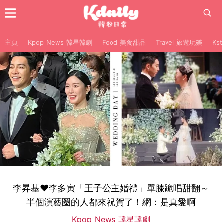
主頁
Kpop News 韓星韓劇
Food 美食甜品
Travel 旅遊玩樂
Ks
李昇基♥李多寅「王子公主婚禮」單膝跪唱甜翻～
半個演藝圈的人都來祝賀了！網：是真愛啊
Kpop News 韓星韓劇