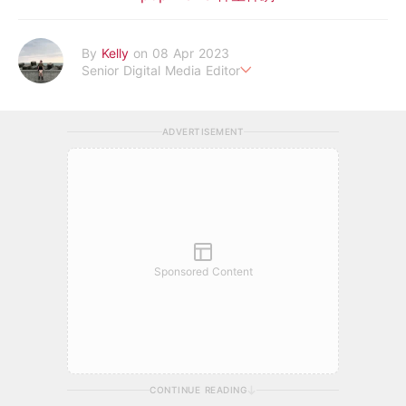
By
Kelly
on 08 Apr 2023
Senior Digital Media Editor
假韓妞真台妹///日常追星追劇。
ADVERTISEMENT
Sponsored Content
CONTINUE READING