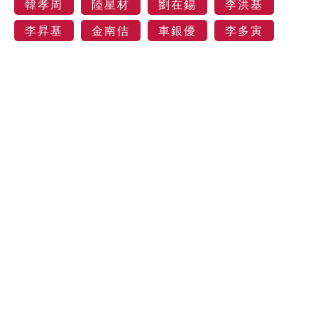
韓孝周
陸星材
劉在錫
李洪基
李昇基
金南佶
車銀優
李多寅