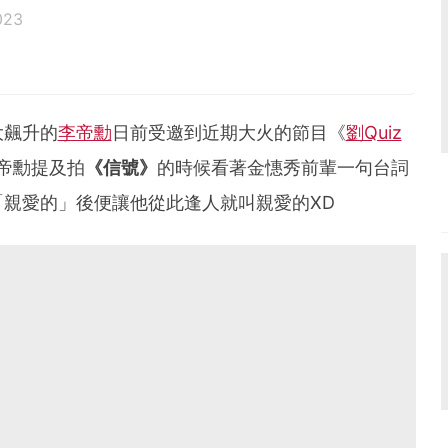
023
大飆升的
李帝勳
日前受邀到近期大火的節目《
劉Quiz
李帝勳提及拍
《信號》
的時候看著金憓秀前輩一句台詞
「親愛的」後便讓他從此逢人就叫親愛的XD