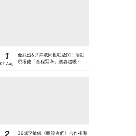
1
金武烈&尹昇娥同框狂放閃！活動
現場他「全程緊牽」護妻超暖～
07 Aug
2
39歲李敏鎬《暗殺者們》合作柳海