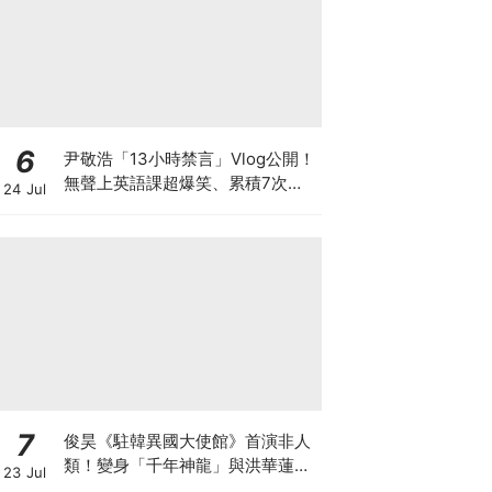
6
尹敬浩「13小時禁言」Vlog公開！
無聲上英語課超爆笑、累積7次警
24 Jul
告多罰20分鐘
7
俊昊《駐韓異國大使館》首演非人
類！變身「千年神龍」與洪華蓮大
23 Jul
談奇幻人神戀