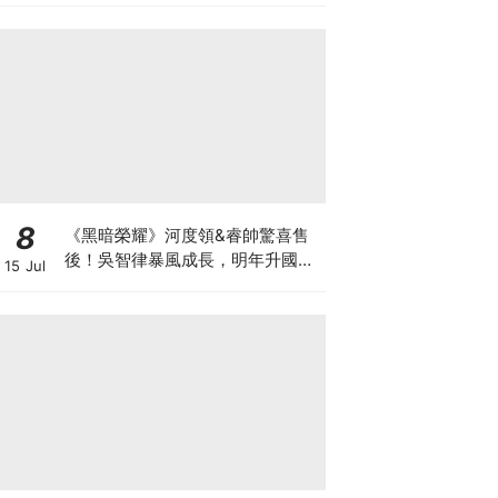
8
《黑暗榮耀》河度領&睿帥驚喜售
後！吳智律暴風成長，明年升國中
15 Jul
網驚：時間過太快