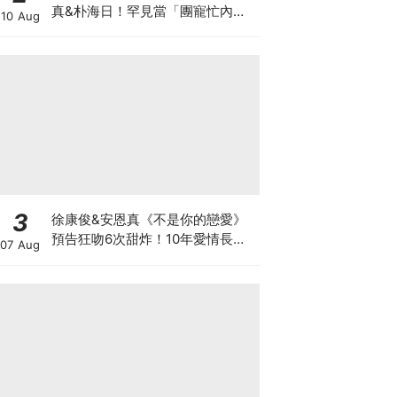
真&朴海日！罕見當「團寵忙內」
10 Aug
笑喊：不容易
3
徐康俊&安恩真《不是你的戀愛》
預告狂吻6次甜炸！10年愛情長跑
07 Aug
竟「婚前雙出軌」？