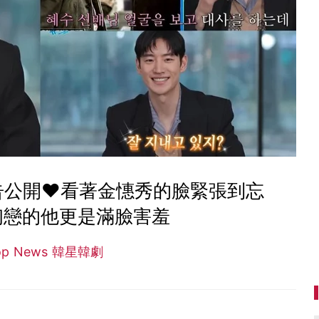
預告公開❤看著金憓秀的臉緊張到忘
初戀的他更是滿臉害羞
op News 韓星韓劇