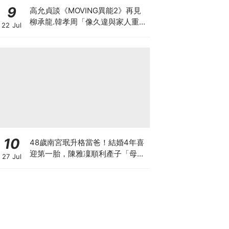
9
高允貞談《MOVING異能2》再見
柳承龍.韓孝周「像久違與家人重
22 Jul
逢」
10
48歲南宮珉升格當爸！結婚4年喜
迎第一胎，陳雅凜順利產子「母子
27 Jul
平安」