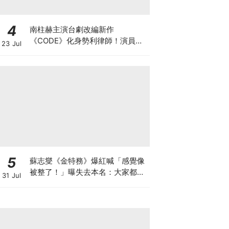
4
南柱赫主演台劇改編新作
《CODE》化身勢利律師！演員陣
23 Jul
容正式官宣
5
蘇志燮《金特務》爆紅喊「感覺像
被整了！」曝失去本名：大家都叫
31 Jul
我金部長XD