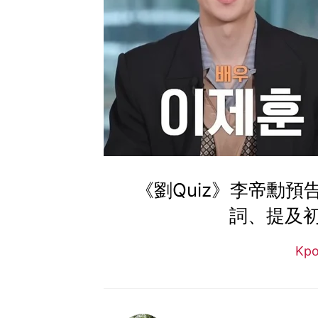
《劉Quiz》李帝勳
詞、提及
Kp