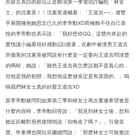
而留言表白的那位正是飾演第一季電信詐騙犯「林女
士」的沈素英！！沈素英邊喊着：「王道吉~~」邊雙
手展開擁抱她思念已久的李帝勳XD而掩飾不住自己喜
悅的李帝勳也表示說：「我好想你QQ」這雙向奔赴的
愛情讓小編看得好感動(誤)接著，在劇中被渣男王道吉
所傷害的沈素英被問說有什麽是一定要向王道吉問清楚
的嗎時，她說：「雖然王道吉再怎麽説都不是真心的，
但他是我的初戀，我想他這麽做肯定是有原因的。」嗚
嗚我們林女士真的好愛王道吉XD
當李帝勳被問到如果第三季和林女士再次重逢希望會是
什麼內容時，李帝勳回答說：「我見到林女士後，想和
她近距離對視然後悄悄說『你悔改了嗎？』」引發笑
聲。申東燁也開玩笑繼續問說：「那麽林女士可能會説