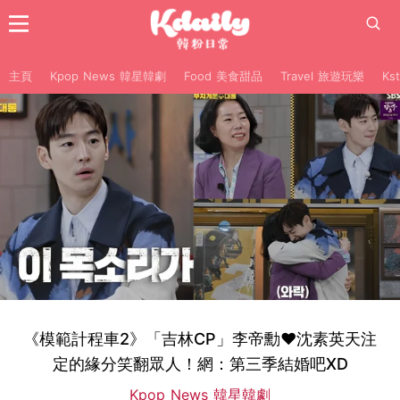
主頁
Kpop News 韓星韓劇
Food 美食甜品
Travel 旅遊玩樂
Ks
《模範計程車2》「吉林CP」李帝勳❤沈素英天注
定的緣分笑翻眾人！網：第三季結婚吧XD
Kpop News 韓星韓劇