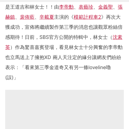
是王道吉和林女士！！由
李帝勳
、
表藝珍
、
金義聖
、
張
赫鎮
、
裴侑藍
、
辛載夏
主演的《
模範計程車2
》再次大
獲成功，宣佈將繼續製作第三季的消息也讓觀眾粉絲倍
感期待！日前，SBS官方公開的特輯中，林女士（
沈素
英
）作為驚喜嘉賓登場，看見林女士十分興奮的李帝勳
也立馬送上了擁抱XD 兩人天注定的緣分讓網友們紛紛
表示：「看來第三季金道奇又有另一條loveline嚕
(誤)」