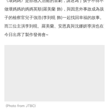
《壞媽媽》是部感人治癒的喜劇，講述為了孩子不得不
做壞媽媽的媽媽英順(羅美蘭 飾)，與因意外事故成為孩
子的檢察官兒子強浩(李到晛 飾)一起找回幸福的故事。
而三位主演李到晛、羅美蘭、安恩真與沈娜妍導演也在
今日出席了製作發佈會~
Photo from JTBC