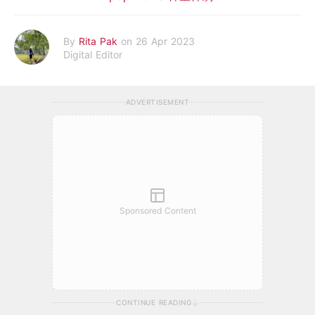
By
Rita Pak
on 26 Apr 2023
Digital Editor
ADVERTISEMENT
Sponsored Content
CONTINUE READING