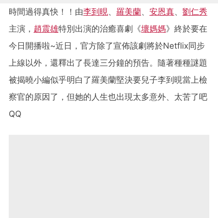
時間過得真快！！由
李到晛
、
羅美蘭
、
安恩真
、
劉仁秀
主演，
趙震雄
特別出演的治癒喜劇《
壞媽媽
》終於要在
今日開播啦~近日，官方除了宣佈該劇將於Netflix同步
上線以外，還釋出了長達三分鐘的預告。隨著種種謎題
被揭曉小編似乎明白了羅美蘭堅決要兒子李到晛當上檢
察官的原因了，但她的人生也出現太多意外、太苦了吧
QQ