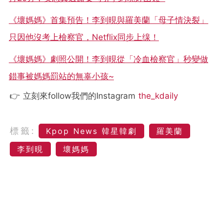
《壞媽媽》首集預告！李到晛與羅美蘭「母子情決裂」
只因他沒考上檢察官，Netflix同步上缐！
《壞媽媽》劇照公開！李到晛從「冷血檢察官」秒變做
錯事被媽媽罰站的無辜小孩~
👉 立刻來follow我們的Instagram
the_kdaily
標籤:
Kpop News 韓星韓劇
羅美蘭
李到晛
壞媽媽