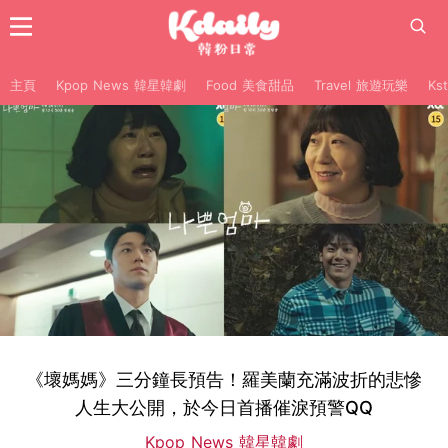
主頁
Kpop News 韓星韓劇
Food 美食甜品
Travel 旅遊玩樂
Ks
《壞媽媽》三分鐘長預告！羅美蘭充滿波折的悲慘
人生大公開，於今日首播催淚預警QQ
Kpop News 韓星韓劇