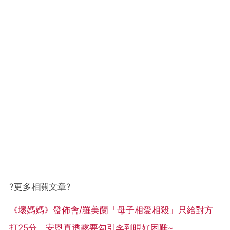
?更多相關文章?
《壞媽媽》發佈會/羅美蘭「母子相愛相殺」只給對方
打25分，安恩真透露要勾引李到晛好困難~