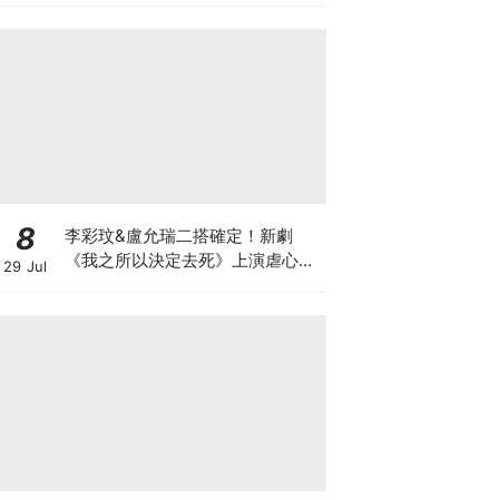
8
李彩玟&盧允瑞二搭確定！新劇
《我之所以決定去死》上演虐心穿
29 Jul
越羅曼史，2027年上缐