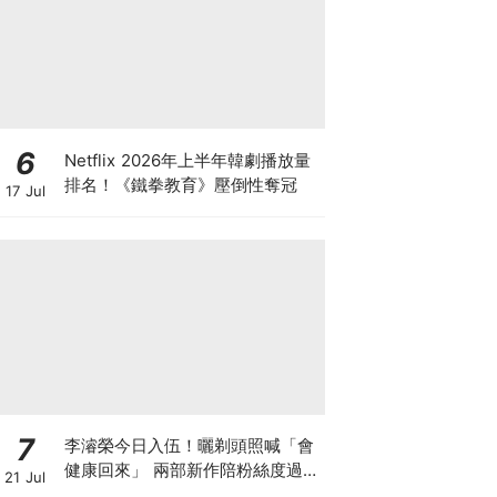
6
Netflix 2026年上半年韓劇播放量
排名！《鐵拳教育》壓倒性奪冠
17 Jul
7
李濬榮今日入伍！曬剃頭照喊「會
健康回來」 兩部新作陪粉絲度過軍
21 Jul
白期