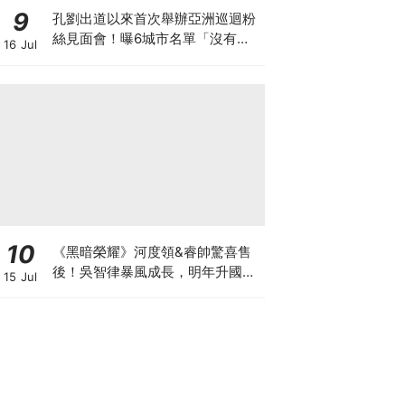
9
孔劉出道以來首次舉辦亞洲巡迴粉
絲見面會！曝6城市名單「沒有台
16 Jul
灣QQ」
10
《黑暗榮耀》河度領&睿帥驚喜售
後！吳智律暴風成長，明年升國中
15 Jul
網驚：時間過太快