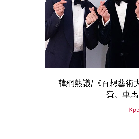
韓網熱議/《百想藝術
費、車馬
Kp