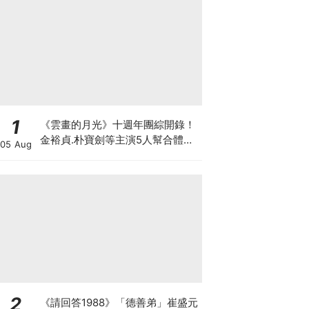
1
《雲畫的月光》十週年團綜開錄！
金裕貞.朴寶劍等主演5人幫合體旅
05 Aug
行
2
《請回答1988》「德善弟」崔盛元