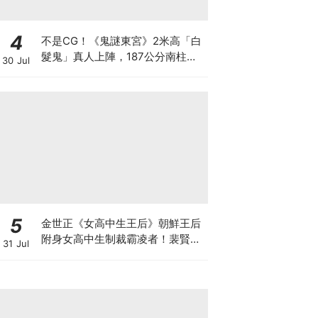
4
不是CG！《鬼謎東宮》2米高「白
髮鬼」真人上陣，187公分南柱赫
30 Jul
秒變小鳥依人
5
金世正《女高中生王后》朝鮮王后
附身女高中生制裁霸凌者！裴賢聖.
31 Jul
曹瀚結也加盟