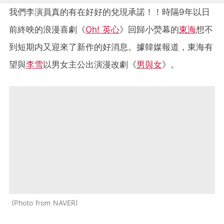
我們李演員真的有在好好的兌現承諾！！時隔9年以日
前終映的浪漫喜劇《
Oh! 英心
》回歸小熒幕的
東海
想不
到短期内又迎來了新作的好消息。據韓媒報道，東海有
望與
李雪
以男女主公出演漫改劇《
男與女
》。
Photo from NAVER