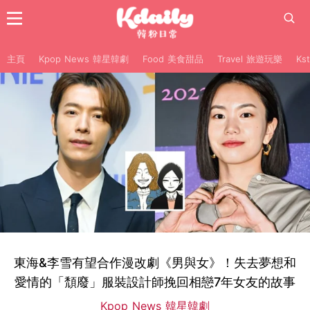
主頁
Kpop News 韓星韓劇
Food 美食甜品
Travel 旅遊玩樂
Ks
東海&李雪有望合作漫改劇《男與女》！失去夢想和
愛情的「頹廢」服裝設計師挽回相戀7年女友的故事
Kpop News 韓星韓劇