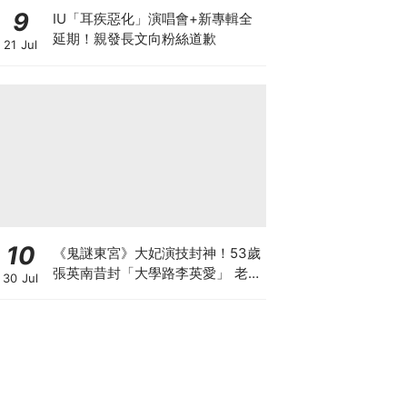
9
IU「耳疾惡化」演唱會+新專輯全
延期！親發長文向粉絲道歉
21 Jul
10
《鬼謎東宮》大妃演技封神！53歲
張英南昔封「大學路李英愛」 老公
30 Jul
小她7歲