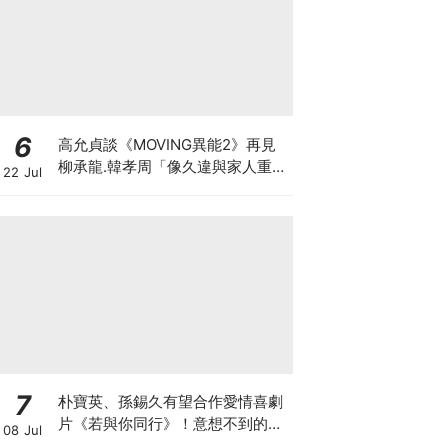
6
高允貞談《MOVING異能2》再見
柳承龍.韓孝周「像久違與家人重
22 Jul
逢」
7
朴寶英、孫錫久有望合作愛情喜劇
片《若與你同行》！意想不到的新
08 Jul
鮮組合