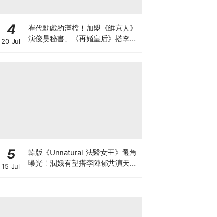
4
崔代勳戲約滿檔！加盟《維京人》
演俊昊秘書、《再婚皇后》搭李鍾
20 Jul
碩迎事業巔峰
5
韓版《Unnatural 法醫女王》選角
曝光！潤娥有望搭李陣郁共演天才
15 Jul
法醫