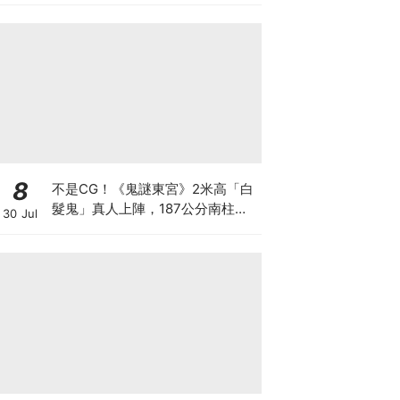
8
不是CG！《鬼謎東宮》2米高「白
髮鬼」真人上陣，187公分南柱赫
30 Jul
秒變小鳥依人