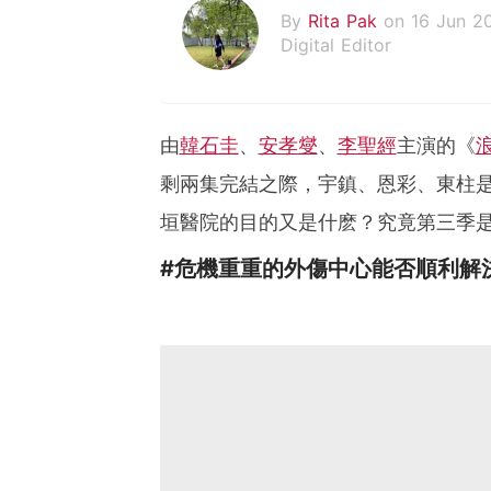
By
Rita Pak
on 16 Jun 2
Digital Editor
由
韓石圭
、
安孝燮
、
李聖經
主演的《
剩兩集完結之際，宇鎮、恩彩、東柱
垣醫院的目的又是什麽？究竟第三季
#危機重重的外傷中心能否順利解