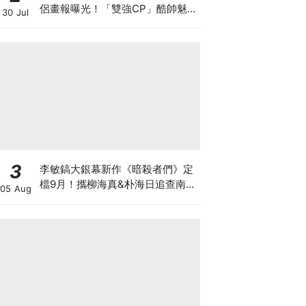
侶畫報曝光！「雙強CP」酷帥魅
30 Jul
力爆棚～
3
李敏鎬大銀幕新作《暗殺者們》定
檔9月！攜柳海真&朴海日追查南韓
05 Aug
前第一夫人遇刺真相