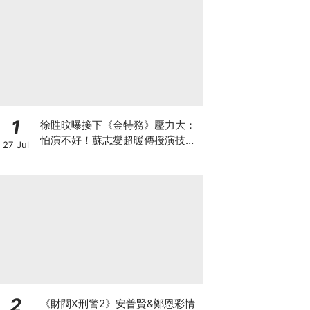
1
徐貹旼曝接下《金特務》壓力大：
怕演不好！蘇志燮超暖傳授演技，
27 Jul
送這「禮物」讓她感動爆哭
2
《財閥X刑警2》安普賢&鄭恩彩情