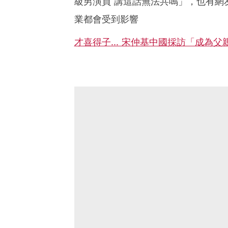
級男演員 講這話無法共鳴」，也有網
業都會受到影響
才喜得子... 宋仲基中國採訪「成為