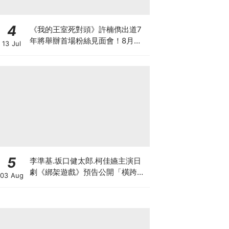
4
《我的王室死對頭》許楠儁出道7
年將舉辦首場粉絲見面會！8月與
13 Jul
粉絲正式相見
5
李準基.坂口健太郎.柯佳嬿主演日
劇《綁架遊戲》預告公開「橫跨亞
03 Aug
洲7城市」演員陣容超華麗