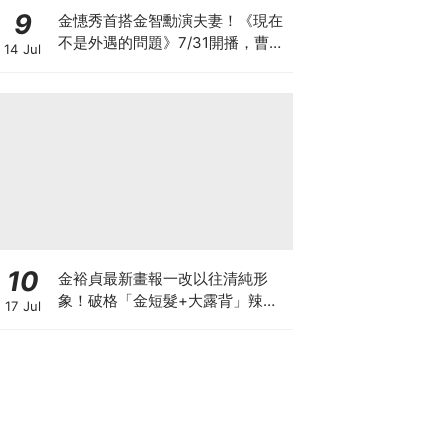
9
金憓秀首搭金智勳演夫妻！《現在
不是外遇的問題》7/31開播，曹汝
14 Jul
貞捲入驚人秘密
10
金裕貞最新畫報一改以往清純形
象！破格「金短髮+大露背」辣翻
17 Jul
天～