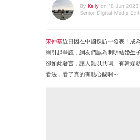
By
Kelly
on 18 Jun 2023
Senior Digital Media Edit
假韓妞真台妹///日常追星
宋仲基
近日因在中國採訪中發表「成
網引起爭議，網友們認為明明結婚生
卻如此發言，讓人難以共鳴。有韓媒
看法，看了真的有點心酸啊～