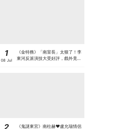
1
《金特務》「南室長」太狠了！李
東河反派演技大受好評，戲外竟是
08 Jul
Girl's Day素珍老公
2
《鬼謎東宮》南柱赫♥盧允瑞情侶