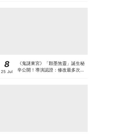
8
《鬼謎東宮》「顆墨煞靈」誕生秘
辛公開！導演認證：修改最多次的
25 Jul
角色