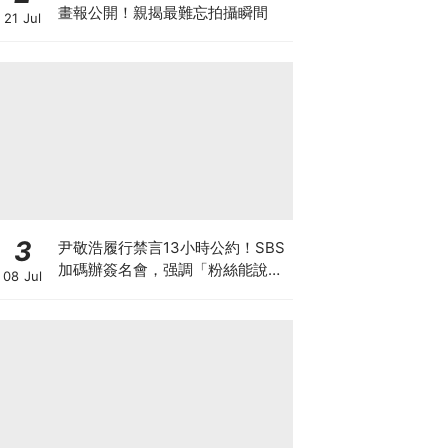
畫報公開！親揭最難忘拍攝瞬間
21 Jul
3
尹敬浩履行禁言13小時公約！SBS
加碼辦簽名會，强調「粉絲能說
08 Jul
話、他不能」太爆笑XD