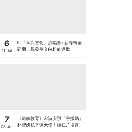
6
IU「耳疾惡化」演唱會+新專輯全
延期！親發長文向粉絲道歉
21 Jul
7
《鐵拳教育》宋詩安讚「宇振媽」
朴智妍私下像天使！爆在片場真的
08 Jul
當老師帶小孩XD