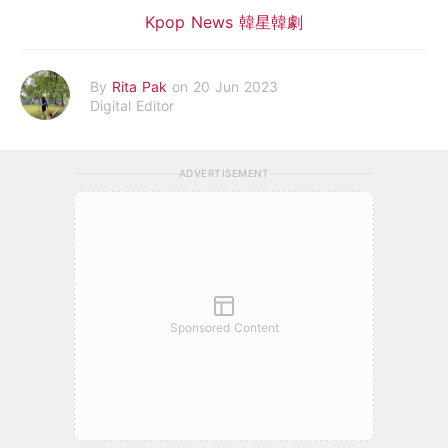
Kpop News 韓星韓劇
By
Rita Pak
on 20 Jun 2023
Digital Editor
ADVERTISEMENT
Sponsored Content