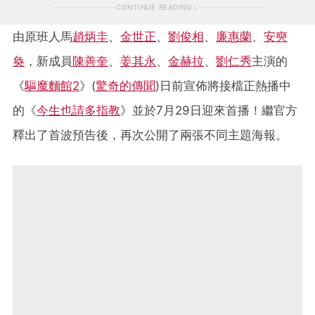
CONTINUE READING
由原班人馬
趙炳圭
、
金世正
、
劉俊相
、
廉惠蘭
、
安奭
奐
，新成員
陳善奎
、
姜其永
、
金赫拉
、
劉仁秀
主演的
《
驅魔麵館2
》(
驚奇的傳聞
)日前宣佈將接檔正熱播中
的《
今生也請多指教
》並於7月29日迎來首播！繼官方
釋出了首波預告後，再次公開了兩張不同主題海報。