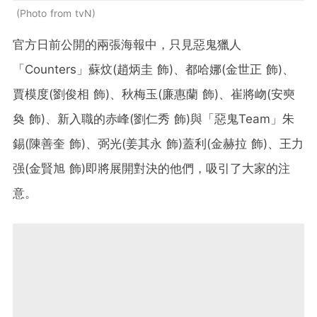
Photo from tvN
官方日前公開的兩張海報中，只見惡鬼獵人
「Counters」蘇炆(趙炳圭 飾)、都哈娜(金世正 飾)、
賈模度(劉俊相 飾)、秋梅玉(廉惠蘭 飾)、崔將岉(安奭
奐 飾)、新入職的赤峰(劉仁秀 飾)與「惡鬼Team」朱
錫(陳善奎 飾)、弼光(姜其永 飾)蓋利(金赫拉 飾)、王力
强(金賢旭 飾)即將展開對決的他們，吸引了大家的注
意。