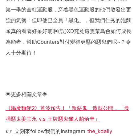
第一季的全紅運動服，穿着黑色運動服的他們散發出更
強的氣勢！但即使已全員「黑化」，但我們仁秀的泡麵
頭真的看著好呆好萌啊(誤)XD究竟這隻菜鳥會如何成長
為能者，幫助Counters對付變得更惡的惡鬼們呢~？令
人十分期待！
🌟更多相關文章🌟
《驅魔麵館2》首波預告！「新惡鬼」造型公開，「最
强惡鬼姜其永 v.s 王牌惡鬼獵人趙炳圭」
👉 立刻來follow我們的Instagram
the_kdaily