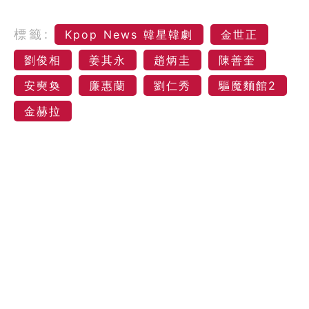
標籤:
Kpop News 韓星韓劇
金世正
劉俊相
姜其永
趙炳圭
陳善奎
安奭奐
廉惠蘭
劉仁秀
驅魔麵館2
金赫拉