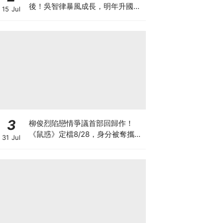
後！吳智律暴風成長，明年升國中
15 Jul
網驚：時間過太快
3
柳俊烈陷戀情爭議首部回歸作！
《鼠惑》定檔8/28，身分被奪攜手
31 Jul
薛景求追真相