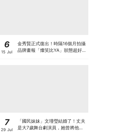
6
金秀賢正式復出！時隔16個月拍攝
品牌畫報「燦笑比YA」狀態超好，
15 Jul
爆已收到40個劇本
7
「國民妹妹」文瑾瑩結婚了！丈夫
是大7歲舞台劇演員，她曾將他寫
29 Jul
入劇本