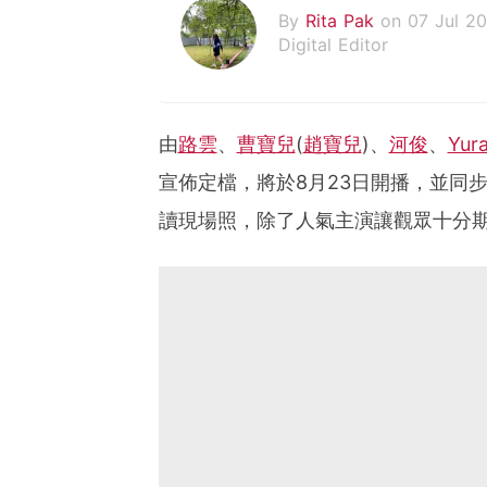
By
Rita Pak
on 07 Jul 2
Digital Editor
由
路雲
、
曹寶兒
(
趙寶兒
)、
河俊
、
Yur
宣佈定檔，將於8月23日開播，並同步
讀現場照，除了人氣主演讓觀眾十分