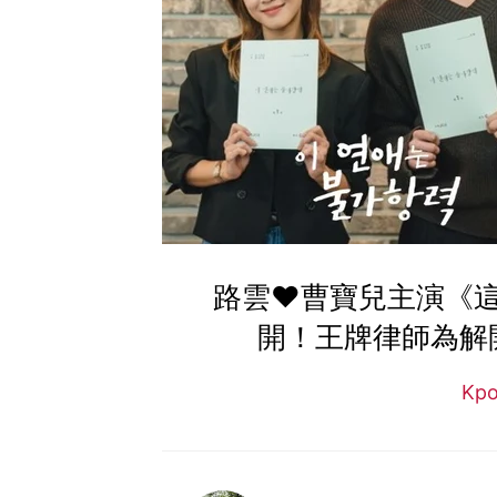
路雲❤曹寶兒主演《
開！王牌律師為解
Kp