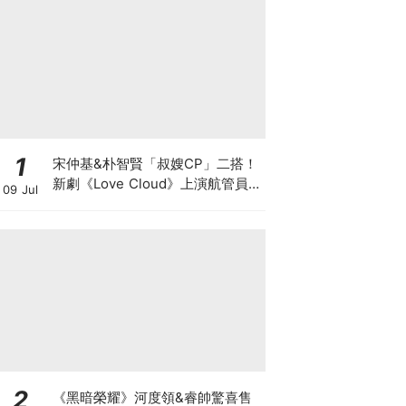
1
宋仲基&朴智賢「叔嫂CP」二搭！
新劇《Love Cloud》上演航管員x
09 Jul
飛行員的羅曼史～
2
《黑暗榮耀》河度領&睿帥驚喜售