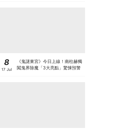
8
《鬼謎東宮》今日上線！南柱赫獨
闖鬼界除魔「3大亮點」驚悚預警
17 Jul