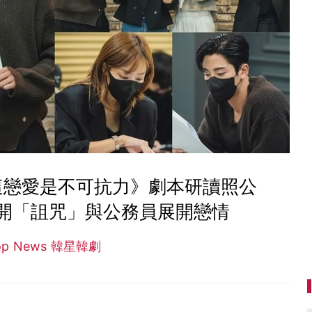
這戀愛是不可抗力》劇本研讀照公
開「詛咒」與公務員展開戀情
op News 韓星韓劇