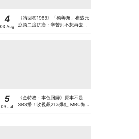
4
《請回答1988》「德善弟」崔盛元
淚談二度抗癌：辛苦到不想再去回
03 Aug
想
5
《金特務：本色回歸》原本不是
SBS播！收視飆21%爆紅 MBC悔
09 Jul
到列為「禁詞」