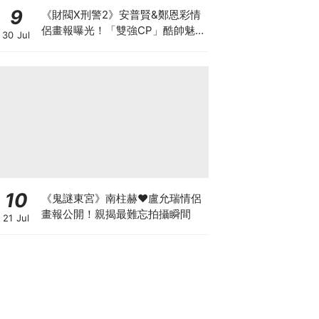
9
《財閥X刑警2》安普賢&鄭恩彩情
侶畫報曝光！「雙強CP」酷帥魅
30 Jul
力爆棚～
10
《鬼謎東宮》南柱赫♥盧允瑞情侶
畫報公開！親揭最難忘拍攝瞬間
21 Jul