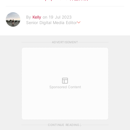
By
Kelly
on 19 Jul 2023
Senior Digital Media Editor
假韓妞真台妹///日常追星追劇。
ADVERTISEMENT
Sponsored Content
CONTINUE READING