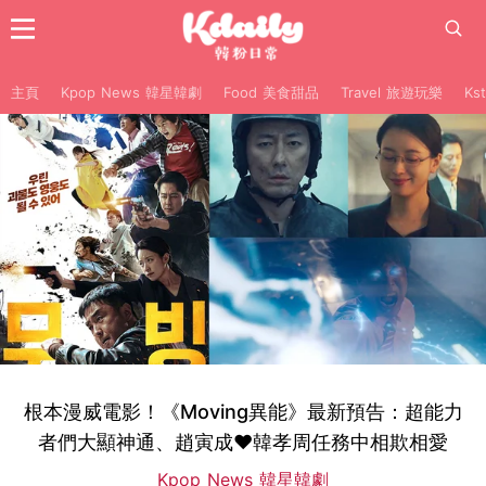
主頁
Kpop News 韓星韓劇
Food 美食甜品
Travel 旅遊玩樂
Ks
根本漫威電影！《Moving異能》最新預告：超能力
者們大顯神通、趙寅成♥韓孝周任務中相欺相愛
Kpop News 韓星韓劇