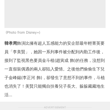
Photo from Disney+
韓孝周
飾演比擁有超人五感能力的安企部最年輕菁英要
員「李美賢」，她因一系列事件被分配到內勤工作後，
接到了監視黑色要員金斗植(趙寅成 飾)的任務，沒想到
一直假裝偶遇的兩人卻陷入愛情。之後他們偷偷生下兒
子金峰錫(李正河 飾)，卻發生了意想不到的事件，斗植
也消失了！美賢只能獨自扶養兒子長大、躲躲藏藏地生
活...
ADVERTISEMENT