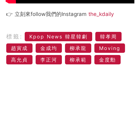
👉 立刻來follow我們的Instagram
the_kdaily
標籤:
Kpop News 韓星韓劇
韓孝周
趙寅成
金成均
柳承龍
Moving
高允貞
李正河
柳承範
金度勳