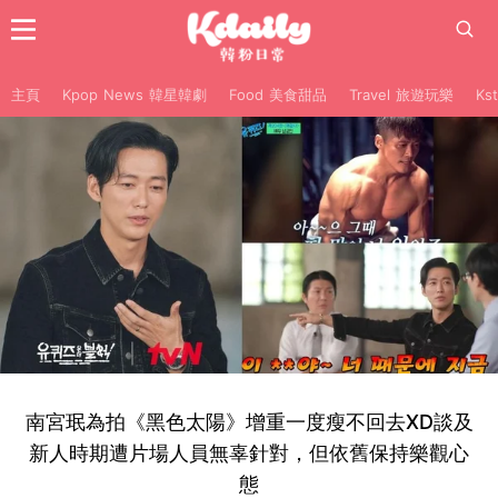
主頁
Kpop News 韓星韓劇
Food 美食甜品
Travel 旅遊玩樂
Ks
南宮珉為拍《黑色太陽》增重一度瘦不回去XD談及
新人時期遭片場人員無辜針對，但依舊保持樂觀心
態