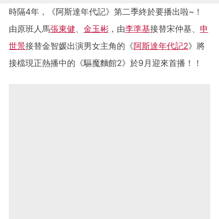
時隔4年，《阿斯達年代記》第二季終於要播出啦~！
由原班人馬
張東健
、
金玉彬
，由
李準基
接替宋仲基、
申
世景
接替金智媛出演男女主角的《
阿斯達年代記2
》將
接檔現正熱播中的《驅魔麵館2》於9月迎來首播！！