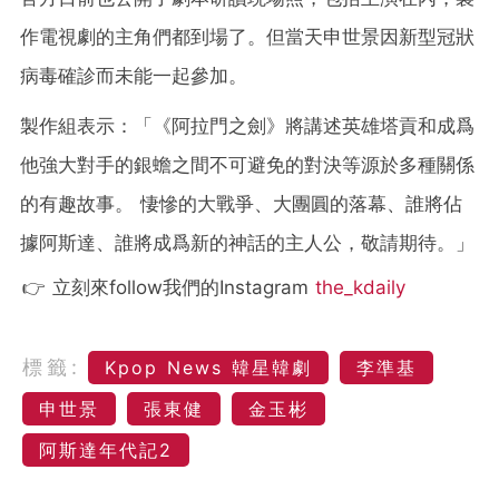
作電視劇的主角們都到場了。但當天申世景因新型冠狀
病毒確診而未能一起參加。
製作組表示：「《阿拉門之劍》將講述英雄塔貢和成爲
他強大對手的銀蟾之間不可避免的對決等源於多種關係
的有趣故事。 悽慘的大戰爭、大團圓的落幕、誰將佔
據阿斯達、誰將成爲新的神話的主人公，敬請期待。」
👉 立刻來follow我們的Instagram
the_kdaily
標籤:
Kpop News 韓星韓劇
李準基
申世景
張東健
金玉彬
阿斯達年代記2