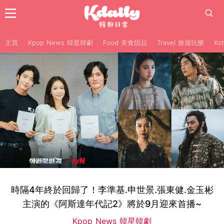
主頁
Kpop News 韓星韓劇
Food 美食甜品
Travel 旅遊玩樂
Ks
時隔4年終於回歸了！李準基.申世景.張東健.金玉彬
主演的《阿斯達年代記2》將於9月迎來首播~
Kpop News 韓星韓劇