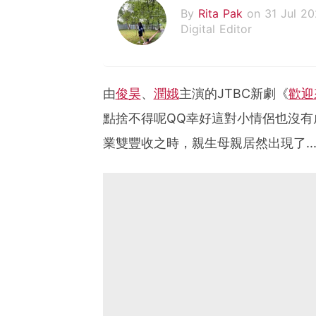
By
Rita Pak
on 31 Jul 2
Digital Editor
由
俊昊
、
潤娥
主演的JTBC新劇《
歡迎
點捨不得呢QQ幸好這對小情侶也沒有
業雙豐收之時，親生母親居然出現了...!