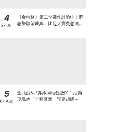
4
《金特務》第二季製作討論中！蘇
志燮願望成真：比起大賞更想演續
27 Jul
集
5
金武烈&尹昇娥同框狂放閃！活動
現場他「全程緊牽」護妻超暖～
07 Aug