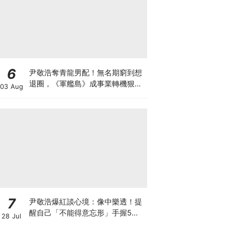
6
尹敬浩奪青龍男配！無名期窮到想
退圈，《軍艦島》成事業轉機狠甩
03 Aug
34公斤超拼
7
尹敬浩爆紅談心境：像中樂透！提
醒自己「不能得意忘形」手握5部
28 Jul
新作迎事業巔峰