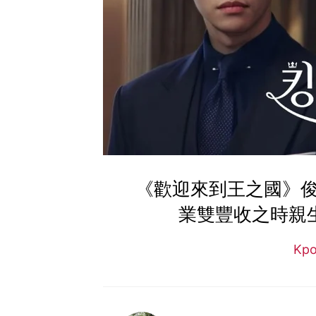
《歡迎來到王之國》俊
業雙豐收之時親生母親
Kp