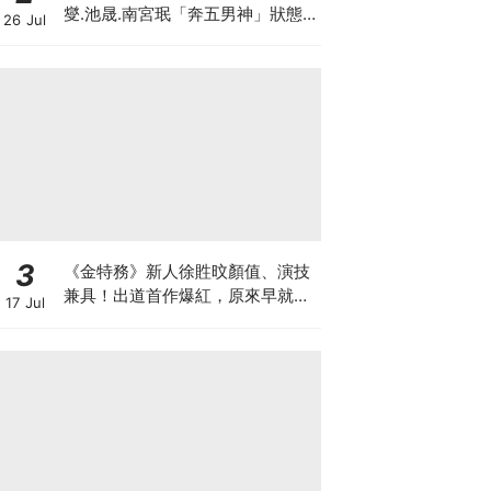
燮.池晟.南宮珉「奔五男神」狀態
26 Jul
太驚人
3
《金特務》新人徐貹旼顏值、演技
兼具！出道首作爆紅，原來早就是
17 Jul
人氣網紅？