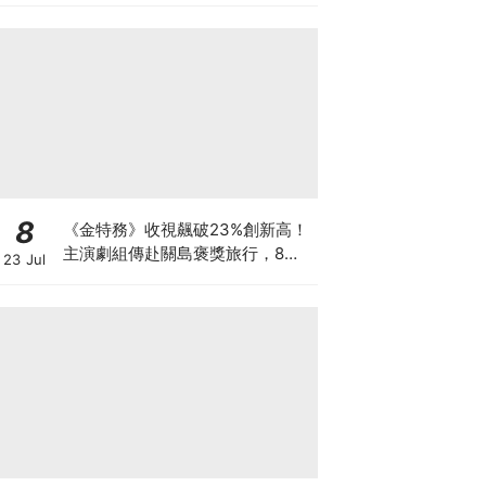
8
《金特務》收視飆破23%創新高！
主演劇組傳赴關島褒獎旅行，8月
23 Jul
加碼播特輯