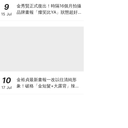
9
金秀賢正式復出！時隔16個月拍攝
品牌畫報「燦笑比YA」狀態超好，
15 Jul
爆已收到40個劇本
10
金裕貞最新畫報一改以往清純形
象！破格「金短髮+大露背」辣翻
17 Jul
天～