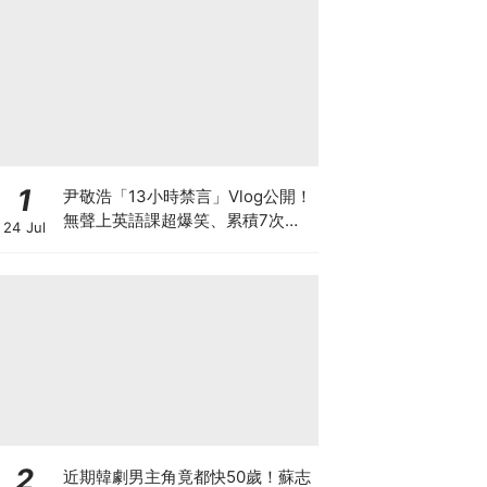
1
尹敬浩「13小時禁言」Vlog公開！
無聲上英語課超爆笑、累積7次警
24 Jul
告多罰20分鐘
2
近期韓劇男主角竟都快50歲！蘇志