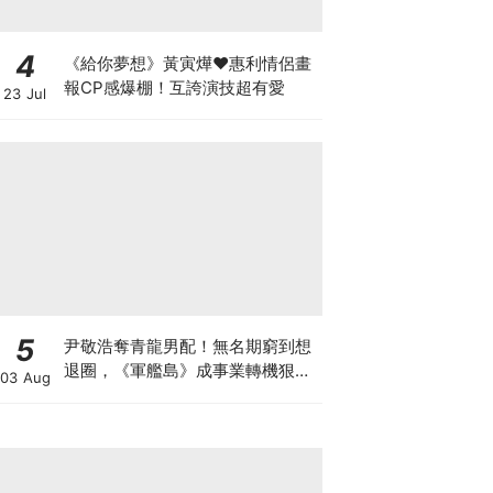
4
《給你夢想》黃寅燁♥惠利情侶畫
報CP感爆棚！互誇演技超有愛
23 Jul
5
尹敬浩奪青龍男配！無名期窮到想
退圈，《軍艦島》成事業轉機狠甩
03 Aug
34公斤超拼