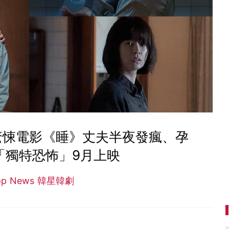
驚悚電影《睡》丈夫半夜發瘋、孕
. 「獨特恐怖」9月上映
op News 韓星韓劇