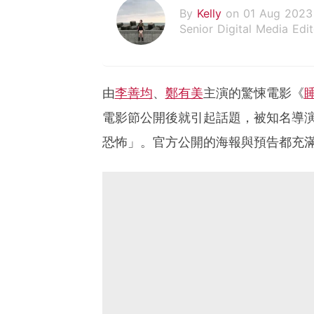
By
Kelly
on 01 Aug 2023
Senior Digital Media Edit
假韓妞真台妹///日常追星
由
李善均
、
鄭有美
主演的驚悚電影《
電影節公開後就引起話題，被知名導演
恐怖」。官方公開的海報與預告都充