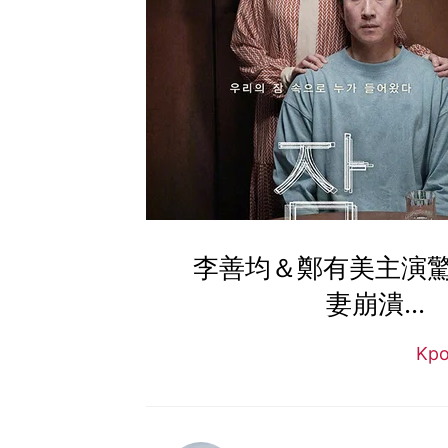
李善均＆鄭有美主演
妻崩潰..
Kp