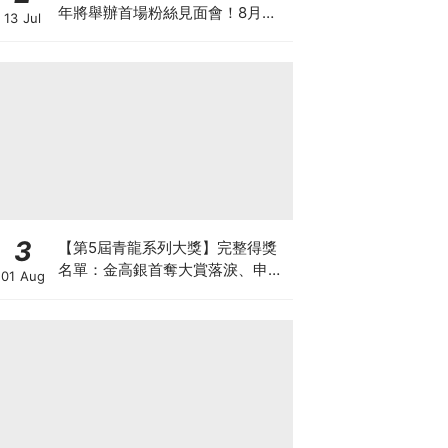
年將舉辦首場粉絲見面會！8月與
13 Jul
粉絲正式相見
3
【第5屆青龍系列大獎】完整得獎
名單：金高銀首奪大賞落淚、申惠
01 Aug
善終於封后