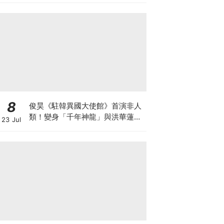
8
俊昊《駐韓異國大使館》首演非人
類！變身「千年神龍」與洪華蓮大
23 Jul
談奇幻人神戀