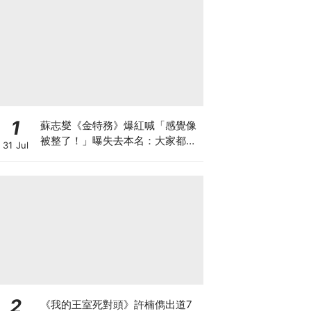
1
蘇志燮《金特務》爆紅喊「感覺像
被整了！」曝失去本名：大家都叫
31 Jul
我金部長XD
2
《我的王室死對頭》許楠儁出道7