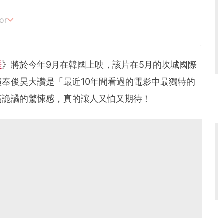
or
追劇。
睡
》將於今年9月在韓國上映，該片在5月的坎城國際
奉俊昊大讚是「最近10年間看過的電影中最獨特的
滿詭譎的驚悚感，真的讓人又怕又期待！