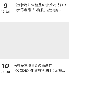
9
《金特務》朱相昱47歲身材太狂！
IG大秀養眼「6塊肌」掀熱議～
15 Jul
10
南柱赫主演台劇改編新作
《CODE》化身勢利律師！演員陣
23 Jul
容正式官宣