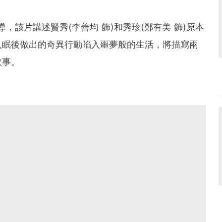
導，該片講述賢秀(李善均 飾)和秀珍(鄭有美 飾)原本
入眠後做出的奇異行動陷入噩夢般的生活，將描寫兩
事。​