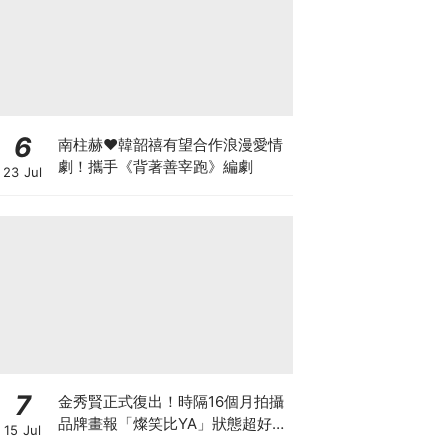
6
南柱赫♥韓韶禧有望合作浪漫愛情
劇！攜手《背著善宰跑》編劇
23 Jul
7
金秀賢正式復出！時隔16個月拍攝
品牌畫報「燦笑比YA」狀態超好，
15 Jul
爆已收到40個劇本