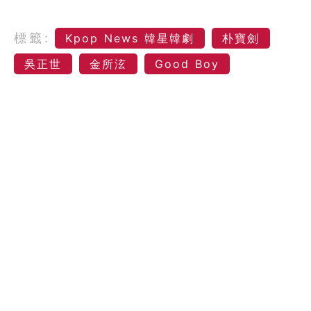
標籤:
Kpop News 韓星韓劇
朴寶劍
吳正世
金所泫
Good Boy