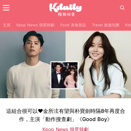
主頁
Kpop News 韓星韓劇
Food 美食甜品
Travel 旅遊玩樂
Ks
這組合很可以♥金所泫有望與朴寶劍時隔8年再度合
作，主演「動作搜查劇」《Good Boy》
Kpop News 韓星韓劇