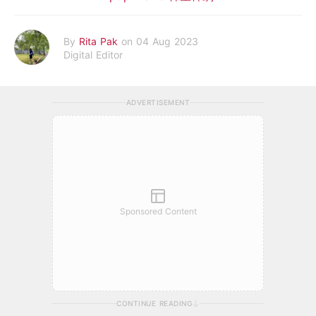
By
Rita Pak
on 04 Aug 2023
Digital Editor
ADVERTISEMENT
Sponsored Content
CONTINUE READING