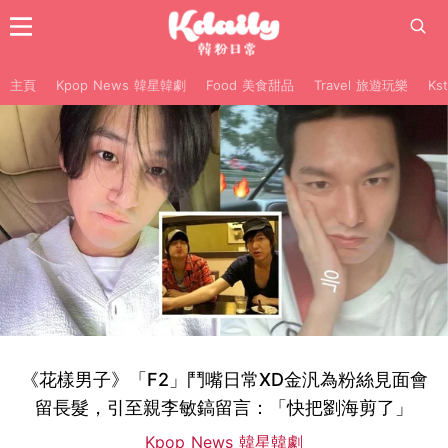
主頁
Kpop News 韓星韓劇
Food 美食甜品
Travel 旅遊玩樂
Ks
《花樣男子》「F2」鬥嘴日常XD金汎為粉絲見面會
留長髮，引至親李敏鎬留言：「快把劉海剪了」
Kpop News 韓星韓劇