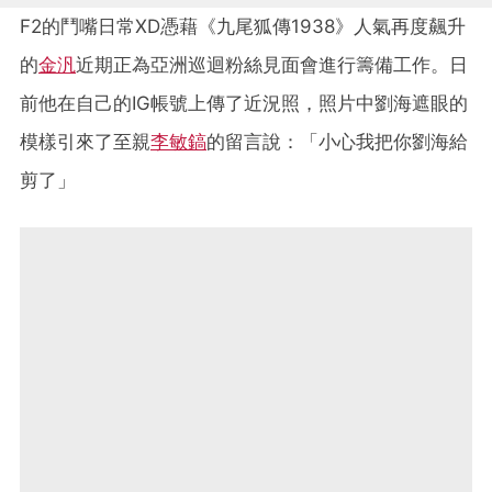
F2的鬥嘴日常XD憑藉《九尾狐傳1938》人氣再度飆升
的
金汎
近期正為亞洲巡迴粉絲見面會進行籌備工作。日
前他在自己的IG帳號上傳了近況照，照片中劉海遮眼的
模樣引來了至親
李敏鎬
的留言說：「小心我把你劉海給
剪了」