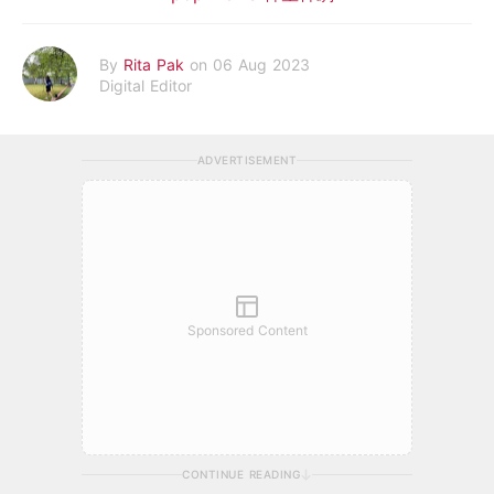
By
Rita Pak
on 06 Aug 2023
Digital Editor
ADVERTISEMENT
Sponsored Content
CONTINUE READING