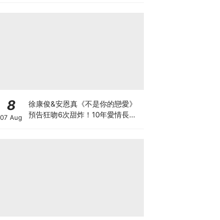
旭.金宣虎都回歸
8
徐康俊&安恩真《不是你的戀愛》
預告狂吻6次甜炸！10年愛情長跑
07 Aug
竟「婚前雙出軌」？