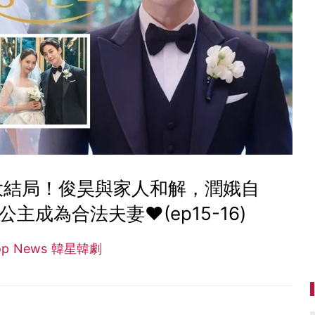
大結局！俊昊與家人和解，潤娥自
主成為合法夫妻❤(ep15-16)
op News 韓星韓劇