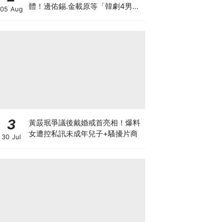
體！邊佑錫.金載原等「韓劇4男
05 Aug
神」也出席
3
黃晸珉爭議後戴婚戒首亮相！爆料
女遭控私訊未成年兒子+騷擾片商
30 Jul