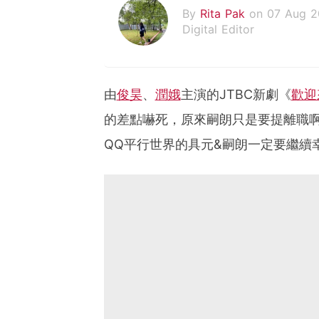
By
Rita Pak
on 07 Aug 
Digital Editor
由
俊昊
、
潤娥
主演的JTBC新劇《
歡迎
的差點嚇死，原來嗣朗只是要提離職啊
QQ平行世界的具元&嗣朗一定要繼續