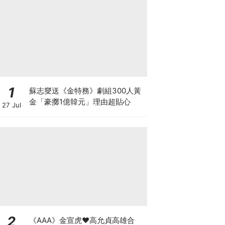
1
蘇志燮送《金特務》劇組300人黃
金「豪擲1億韓元」理由超貼心
27 Jul
2
《AAA》金宣虎♥高允貞高雄合