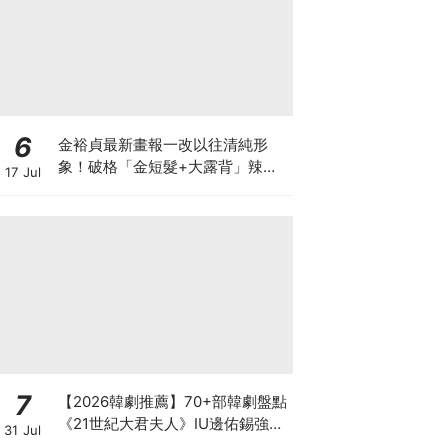
6
金裕貞最新畫報一改以往清純形
象！破格「金短髮+大露背」辣翻
17 Jul
天～
7
【2026韓劇推薦】70+部韓劇盤點
《21世紀大君夫人》IU邊佑錫強強
31 Jul
聯手.《再婚皇后》陣容超狂，池昌