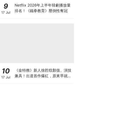
9
Netflix 2026年上半年韓劇播放量
排名！《鐵拳教育》壓倒性奪冠
17 Jul
10
《金特務》新人徐貹旼顏值、演技
兼具！出道首作爆紅，原來早就是
17 Jul
人氣網紅？