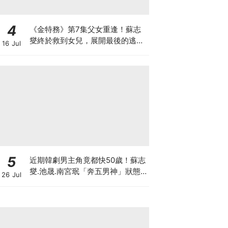
4
《金特務》第7集父女重逢！蘇志
燮終於救到女兒，展開最後的逃脫
16 Jul
激戰
5
近期韓劇男主角竟都快50歲！蘇志
燮.池晟.南宮珉「奔五男神」狀態
26 Jul
太驚人