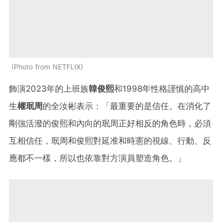
Photo from NETFLIX
飾演2023年的上班族
韓俊熙
和1998年性格謹慎的高中
生
權珉周
的全汝彬表示：「最重要的是信任。在消化了
剛強活潑的俊熙和內向的珉周正好相反的角色時，必須
互相信任，珉周和俊熙對延准和時憲的視線、行動、反
應都不一樣，所以也依靠對方演員塑造角色。」