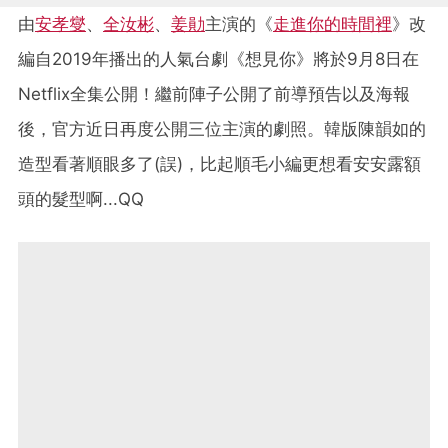
由
安孝燮
、
全汝彬
、
姜勛
主演的《
走進你的時間裡
》改
編自2019年播出的人氣台劇《想見你》將於9月8日在
Netflix全集公開！繼前陣子公開了前導預告以及海報
後，官方近日再度公開三位主演的劇照。韓版陳韻如的
造型看著順眼多了(誤)，比起順毛小編更想看安安露額
頭的髮型啊...QQ