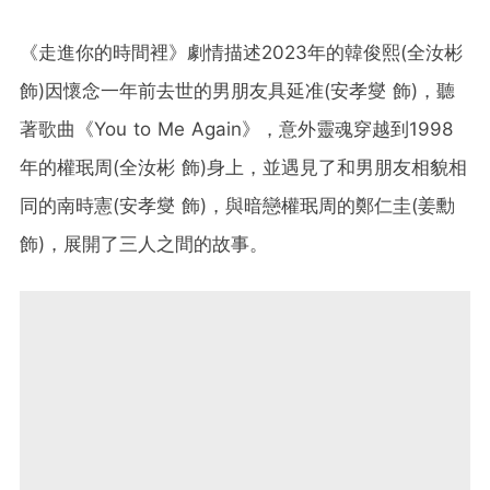
《走進你的時間裡》劇情描述2023年的韓俊熙(全汝彬
飾)因懷念一年前去世的男朋友具延准(安孝燮 飾)，聽
著歌曲《You to Me Again》，意外靈魂穿越到1998
年的權珉周(全汝彬 飾)身上，並遇見了和男朋友相貌相
同的南時憲(安孝燮 飾)，與暗戀權珉周的鄭仁圭(姜勳
飾)，展開了三人之間的故事。