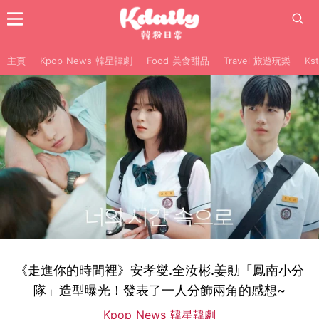
主頁
Kpop News 韓星韓劇
Food 美食甜品
Travel 旅遊玩樂
Ks
《走進你的時間裡》安孝燮.全汝彬.姜勛「鳳南小分
隊」造型曝光！發表了一人分飾兩角的感想~
Kpop News 韓星韓劇