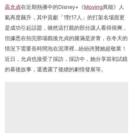
高允貞
在近期熱播中的Disney+《
Moving
異能》人
氣再度飆升，其中貢獻「1對17人」的打架名場面更
是成功引起話題，雖然這打戲的部分讓人看得很爽，
但據悉在拍完那場戲後允貞的腿滿是淤青，在冬天的
情況下需要長時間泡在泥潭裡...紛紛誇贊她超敬業！
近日，允貞也接受了採訪，採訪中，她分享當初試鏡
的幕後故事，還透露了後續的劇情發展等。